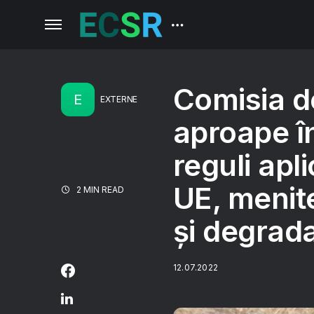
Comisia d
E
EXTERNE
aproape î
reguli apl
UE, menite
2 MIN READ
și degrada
12.07.2022