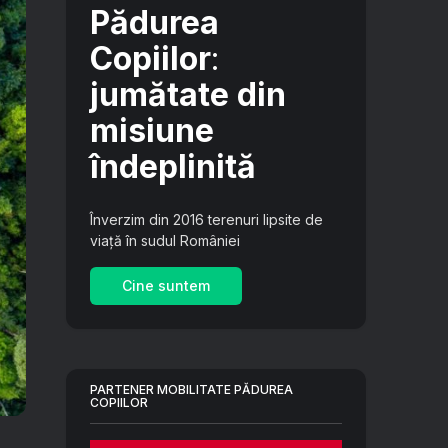
Pădurea
Copiilor
:
jumătate din
misiune
îndeplinită
Înverzim din 2016 terenuri lipsite de
viață în sudul României
Cine suntem
PARTENER MOBILITATE PĂDUREA
COPIILOR