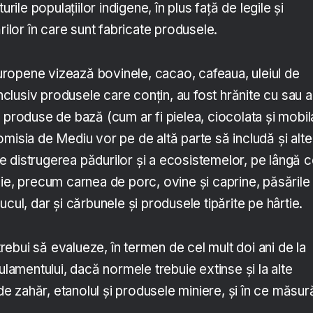
urile populațiilor indigene, în plus față de legile și
rilor în care sunt fabricate produsele.
ropene vizează bovinele, cacao, cafeaua, uleiul de
inclusiv produsele care conțin, au fost hrănite cu sau 
 produse de bază (cum ar fi pielea, ciocolata și mobil
misia de Mediu vor pe de altă parte să includă și alte
 distrugerea pădurilor și a ecosistemelor, pe lângă c
sie, precum carnea de porc, ovine și caprine, păsările
cul, dar și cărbunele și produsele tipărite pe hârtie.
ebui să evalueze, în termen de cel mult doi ani de la
gulamentului, dacă normele trebuie extinse și la alte
 de zahăr, etanolul și produsele miniere, și în ce măsur