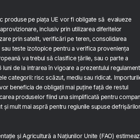
c produse pe piața UE vor fi obligate să evalueze
e aprovizionare, inclusiv prin utilizarea diferitelor
are prin satelit, verificări pe teren, consolidarea
or sau teste izotopice pentru a verifica proveniența
peană va trebui să clasifice țările, sau o parte a
 luni de la intrarea în vigoare a prezentului regulament
le categorii: risc scăzut, mediu sau ridicat. Importuril
 vor beneficia de obligații mai puține față de restul
ficarea produselor fiind una simplificată pentru compan
t și mult mai aspră pentru regiunile supuse defrișărilo
ntație și Agricultură a Națiunilor Unite (FAO) estimea