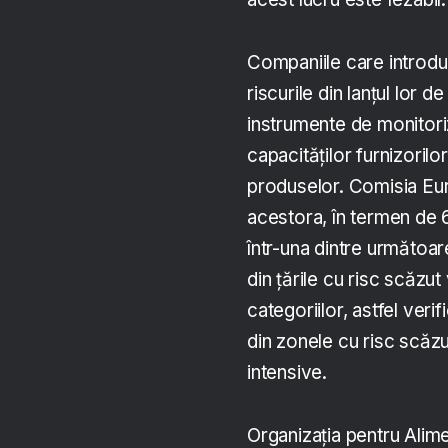
Companiile care introdu
riscurile din lanțul lor d
instrumente de monitoriz
capacităților furnizoril
produselor. Comisia Euro
acestora, în termen de 6
într-una dintre următoare
din țările cu risc scăzut
categoriilor, astfel veri
din zonele cu risc scăzu
intensive.
Organizația pentru Alime