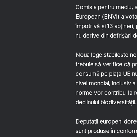
Comisia pentru mediu, s
European (ENVI) a votat
împotrivă și 13 abținer
nu derive din defrișări 
Noua lege stabilește nor
trebuie să verifice că p
consumă pe piața UE nu c
nivel mondial, inclusiv 
norme vor contribui la r
declinului biodiversității.
Deputații europeni dore
sunt produse în conformi