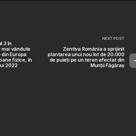
NEXT POST
l 3 în
r mai vândute
Zentiva România a sprijinit
e din Europa
plantarea unui nou lot de 20.000
oane fizice, în
de puieți pe un teren afectat din
lui 2022
Munții Făgăraș