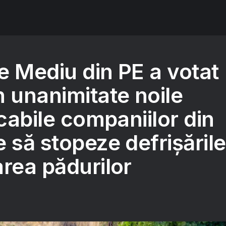
e Mediu din PE a votat
n unanimitate noile
icabile companiilor din
 să stopeze defrișările
rea pădurilor