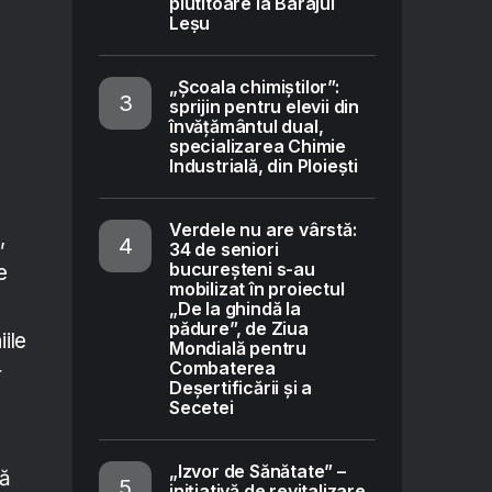
plutitoare la Barajul
Leșu
„Școala chimiștilor”:
sprijin pentru elevii din
învățământul dual,
specializarea Chimie
Industrială, din Ploiești
Verdele nu are vârstă:
,
34 de seniori
bucureșteni s-au
e
mobilizat în proiectul
„De la ghindă la
pădure”, de Ziua
iile
Mondială pentru
Combaterea
r
Deșertificării și a
Secetei
„Izvor de Sănătate” –
ză
inițiativă de revitalizare