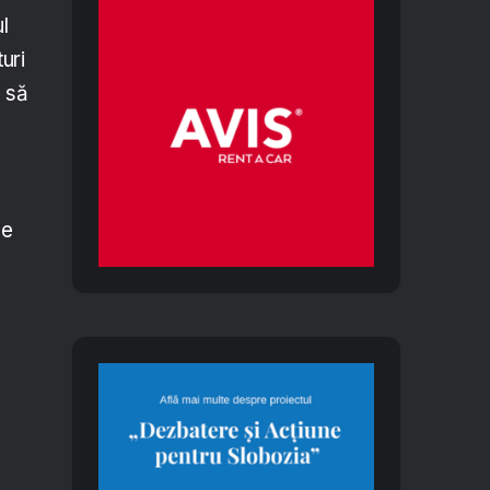
l
uri
E să
e
le