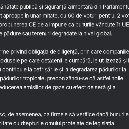
ănătate publică și siguranță alimentară din Parlamentu
 aproape în unanimitate, cu 60 de voturi pentru, 2 vot
i, propunerea CE de a impune ca bunurile vândute în U
de pădure sau terenuri degradate la nivel global.
me privind obligația de diligență, prin care companiil
rodusele pe care cetățenii le cumpără, le utilizează și 
ontribuie la defrișările și la degradarea pădurilor la
a pădurilor tropicale, preconizându-se că astfel noile
educerea emisiilor de gaze cu efect de seră și a
sc, de asemenea, ca firmele să verifice dacă bunurile
tate cu drepturile omului protejate de legislația