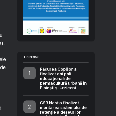
au
a).
TRENDING
ele
 de
Pădurea Copiilor a
finalizat doi poli
educaționali de
permacultură urbană în
Ploiești și Urziceni
CSR Nest a finalizat
ă
montarea sistemului de
retenție a deșeurilor