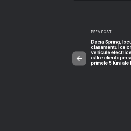
PREV POST
Dacia Spring, locu
clasamentul celo
vehicule electric
către clienţii pers
primele 5 luni ale 