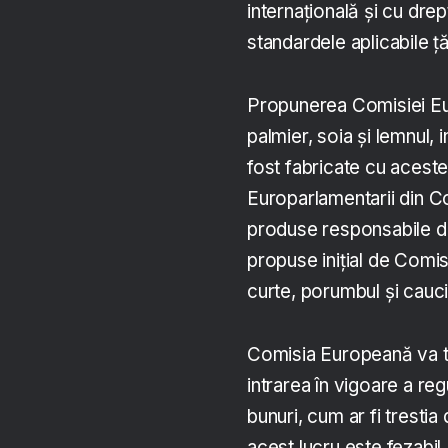
internațională și cu drept
standardele aplicabile ță
Propunerea Comisiei Eu
palmier, soia și lemnul, 
fost fabricate cu aceste
Europarlamentarii din Co
produse responsabile de
propuse inițial de Comi
curte, porumbul și cauciu
Comisia Europeană va tr
intrarea în vigoare a re
bunuri, cum ar fi trestia
acest lucru este fezabil.