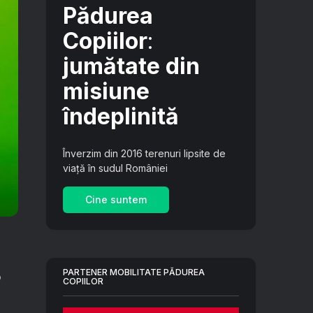
Pădurea
Copiilor
:
jumătate din
misiune
îndeplinită
Înverzim din 2016 terenuri lipsite de
viață în sudul României
Cine suntem
PARTENER MOBILITATE PĂDUREA
o
COPIILOR