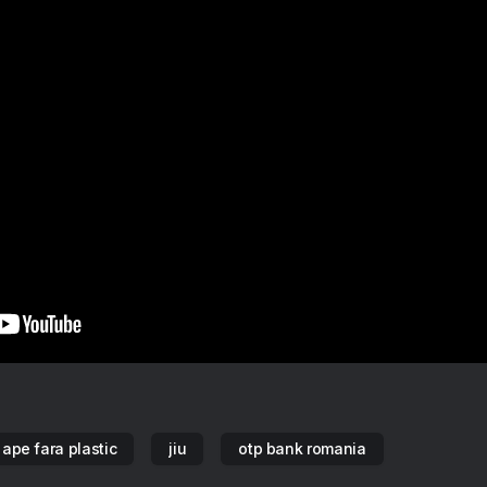
 ape fara plastic
jiu
otp bank romania