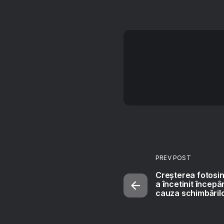
PREV POST
Creșterea fotosin
a încetinit încep
cauza schimbărilo