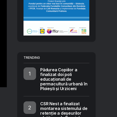
TRENDING
Pădurea Copiilor a
finalizat doi poli
educaționali de
permacultură urbană în
Ploiești și Urziceni
CSR Nest a finalizat
montarea sistemului de
retenție a deșeurilor