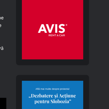
pe
e
vă