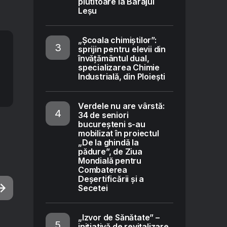
plutitoare la Barajul
Leșu
„Școala chimiștilor”:
sprijin pentru elevii din
învățământul dual,
specializarea Chimie
Industrială, din Ploiești
Verdele nu are vârstă:
34 de seniori
bucureșteni s-au
mobilizat în proiectul
„De la ghindă la
pădure”, de Ziua
Mondială pentru
Combaterea
Deșertificării și a
Secetei
„Izvor de Sănătate” –
inițiativă de revitalizare