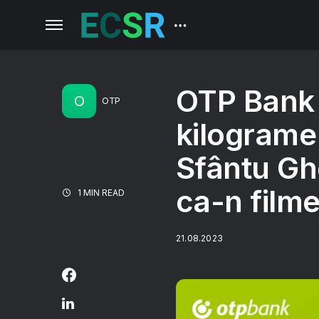
OTP Bank 
O
OTP
kilograme
Sfântu Gh
ca-n film
1 MIN READ
21.08.2023