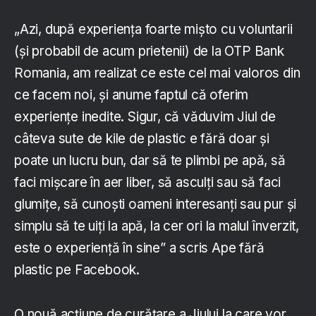
„Azi, după experiența foarte mișto cu voluntarii
(și probabil de acum prietenii) de la OTP Bank
Romania, am realizat ce este cel mai valoros din
ce facem noi, și anume faptul că oferim
experiențe inedite. Sigur, că văduvim Jiul de
câteva sute de kile de plastic e fără doar și
poate un lucru bun, dar să te plimbi pe apă, să
faci mișcare în aer liber, să asculți sau să faci
glumițe, să cunoști oameni interesanți sau pur și
simplu să te uiți la apă, la cer ori la malul înverzit,
este o experiență în sine” a scris Ape fără
plastic pe Facebook.
O nouă acțiune de curățare a Jiului la care vor