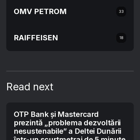
OMV PETROM
33
RAIFFEISEN
18
Read next
OTP Bank și Mastercard
prezintă „problema dezvoltării
nesustenabile” a Deltei Dunării
într-un scurtmetraj de 5 minute