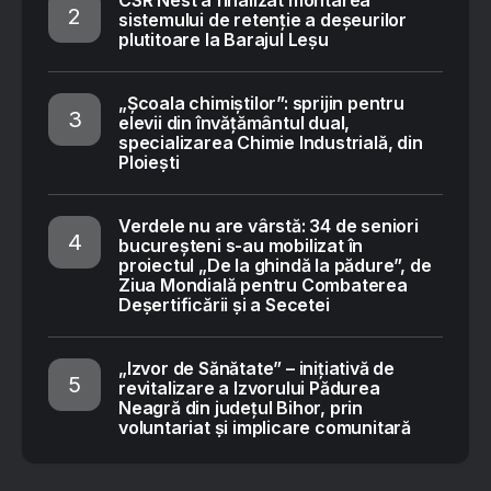
CSR Nest a finalizat montarea
sistemului de retenție a deșeurilor
plutitoare la Barajul Leșu
„Școala chimiștilor”: sprijin pentru
elevii din învățământul dual,
specializarea Chimie Industrială, din
Ploiești
Verdele nu are vârstă: 34 de seniori
bucureșteni s-au mobilizat în
proiectul „De la ghindă la pădure”, de
Ziua Mondială pentru Combaterea
Deșertificării și a Secetei
„Izvor de Sănătate” – inițiativă de
revitalizare a Izvorului Pădurea
Neagră din județul Bihor, prin
voluntariat și implicare comunitară