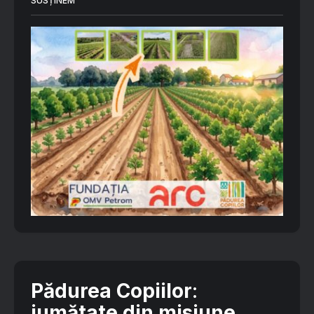
SUSȚINEM
Pădurea Copiilor
:
jumătate din misiune