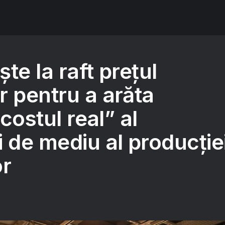
te la raft prețul
r pentru a arăta
„costul real” al
 de mediu al producție
or