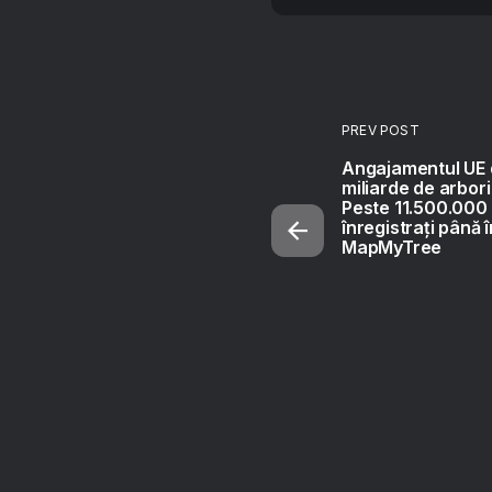
PREV POST
Angajamentul UE 
miliarde de arbor
Peste 11.500.000 
înregistrați până 
MapMyTree