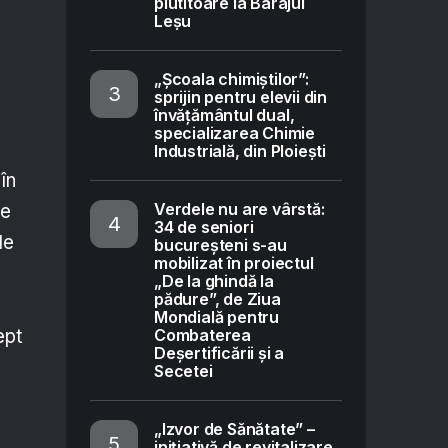
plutitoare la Barajul
Leșu
„Școala chimiștilor”:
sprijin pentru elevii din
învățământul dual,
specializarea Chimie
o
Industrială, din Ploiești
în
Verdele nu are vârstă:
re
34 de seniori
le
bucureșteni s-au
mobilizat în proiectul
„De la ghindă la
pădure”, de Ziua
Mondială pentru
ept
Combaterea
Deșertificării și a
Secetei
„Izvor de Sănătate” –
inițiativă de revitalizare