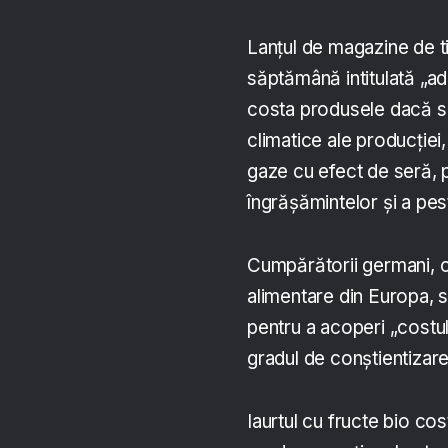
Lanțul de magazine de t
săptămână intitulată „ad
costa produsele dacă s-
climatice ale producției,
gaze cu efect de seră, p
îngrășămintelor și a pest
Cumpărătorii germani, c
alimentare din Europa, s
pentru a acoperi „costul
gradul de conștientizare
Iaurtul cu fructe bio c