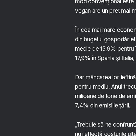
mod convențional este d
vegan are un preț mai 
În cea mai mare economi
din bugetul gospodăriei
medie de 15,9% pentru î
17,9% în Spania și Italia,
Dar mâncarea lor ieftină
pentru mediu. Anul trecu
milioane de tone de emi
7,4% din emisiile țării.
„Trebuie să ne confrunt
nu reflectă costurile ul