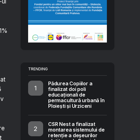
-ul
,1%
TRENDING
cat
Pădurea Copiilor a
5
finalizat doi poli
educaționali de
iv
permacultură urbană în
Ploiești și Urziceni
CSR Nest a finalizat
re
montarea sistemului de
retenție a deșeurilor
t