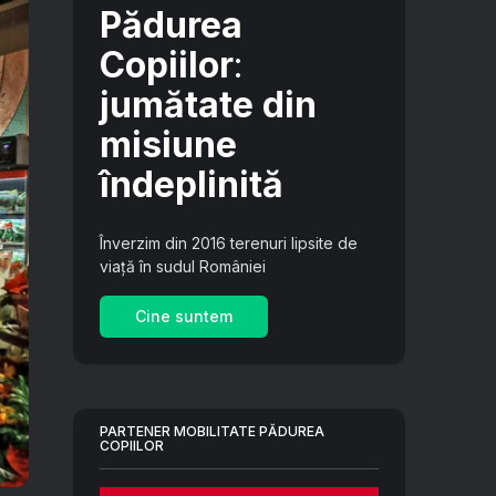
Pădurea
Copiilor
:
jumătate din
misiune
îndeplinită
Înverzim din 2016 terenuri lipsite de
viață în sudul României
Cine suntem
PARTENER MOBILITATE PĂDUREA
COPIILOR