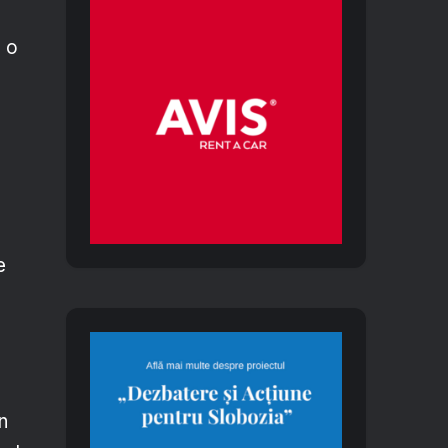
e o
a
e
n