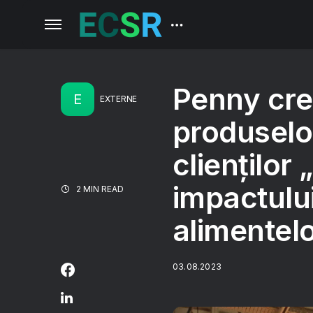
Penny creș
E
EXTERNE
produselo
clienților 
impactului
2 MIN READ
alimentel
03.08.2023