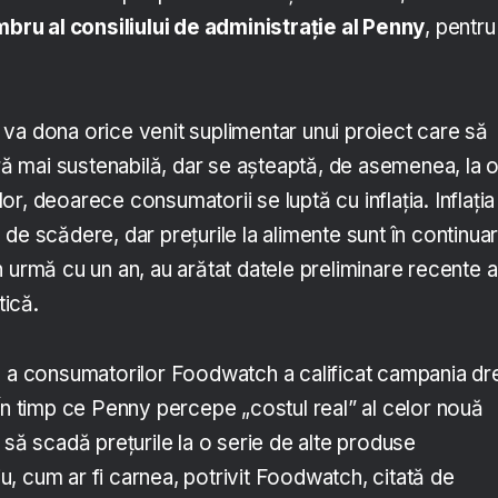
u al consiliului de administrație al Penny
, pentru
va dona orice venit suplimentar unui proiect care să
ură mai sustenabilă, dar se așteaptă, de asemenea, la 
r, deoarece consumatorii se luptă cu inflația. Inflația 
de scădere, dar prețurile la alimente sunt în continua
 urmă cu un an, au arătat datele preliminare recente a
tică.
e a consumatorilor Foodwatch a calificat campania dr
În timp ce Penny percepe „costul real” al celor nouă
 să scadă prețurile la o serie de alte produse
, cum ar fi carnea, potrivit Foodwatch, citată de