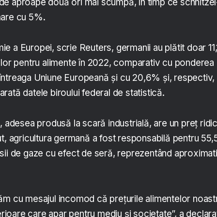
e aproape două ori mai scumpă, în timp ce schnitzel
mare cu 5%.
e a Europei, scrie Reuters, germanii au plătit doar 11
 lor pentru alimente în 2022, comparativ cu ponderea
ntreaga Uniune Europeană și cu 20,6% și, respectiv,
 arată datele biroului federal de statistică.
, adesea produsă la scară industrială, are un preț ridi
t, agricultura germană a fost responsabilă pentru 55,
sii de gaze cu efect de seră, reprezentând aproximat
ăm cu mesajul incomod că prețurile alimentelor noast
terioare care apar pentru mediu și societate”, a declara