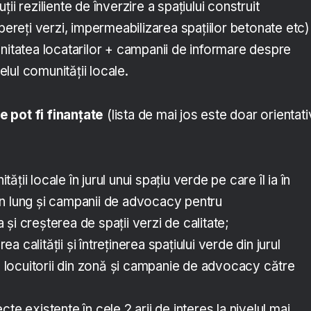
ii reziliente de înverzire a spațiului construit
 pereți verzi, impermeabilizarea spațiilor betonate etc)
nitatea locatarilor + campanii de informare despre
velul comunității locale.
 pot fi finanțate
(lista de mai jos este doar orientati
ții locale în jurul unui spațiu verde pe care îl ia în
n lung și campanii de advocacy pentru
și creșterea de spații verzi de calitate;
 calității și întreținerea spațiului verde din jurul
de locuitorii din zonă și campanie de advocacy către
te existente în cele 2 arii de interes la nivelul mai