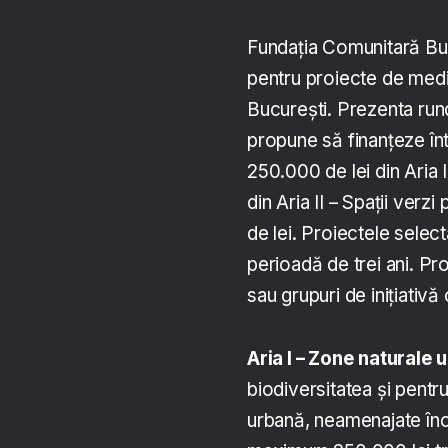
Fundația Comunitară Bu
pentru proiecte de medi
București. Prezenta rund
propune să finanțeze înt
250.000 de lei din Aria I
din Aria II – Spații verz
de lei. Proiectele selec
perioadă de trei ani. P
sau grupuri de inițiativă 
Aria I – Zone naturale 
biodiversitatea și pentr
urbană, neamenajate încă