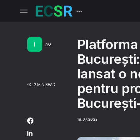
Platforma
I
ING
București
lansat o 
pentru pr
2 MIN READ
București-
18.07.2022