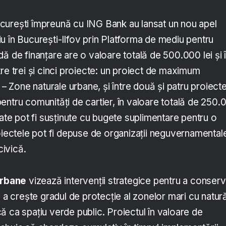
curești împreună cu ING Bank au lansat un nou apel
u în București-Ilfov prin Platforma de mediu pentru
ă de finanțare are o valoare totală de 500.000 lei și î
re trei și cinci proiecte: un proiect de maximum
 – Zone naturale urbane, și între două și patru proiect
i pentru comunități de cartier, în valoare totală de 250
tate pot fi susținute cu bugete suplimentare pentru o
roiectele pot fi depuse de organizații neguvernamental
civică.
urbane
vizează intervenții strategice pentru a conser
u a crește gradul de protecție al zonelor mari cu natur
 ca spațiu verde public. Proiectul în valoare de