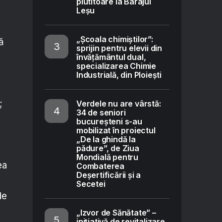
plutitoare la Barajul
Leșu
„Școala chimiștilor”:
ă
sprijin pentru elevii din
învățământul dual,
specializarea Chimie
Industrială, din Ploiești
i;
Verdele nu are vârstă:
34 de seniori
bucureșteni s-au
mobilizat în proiectul
„De la ghindă la
pădure”, de Ziua
Mondială pentru
ea
Combaterea
Deșertificării și a
Secetei
de
„Izvor de Sănătate” –
inițiativă de revitalizare