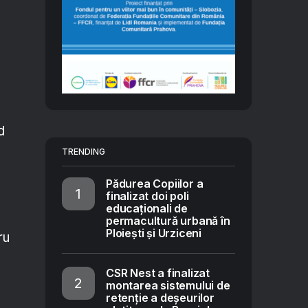
d
TRENDING
Pădurea Copiilor a
finalizat doi poli
educaționali de
permacultură urbană în
Ploiești și Urziceni
ru
CSR Nest a finalizat
montarea sistemului de
retenție a deșeurilor