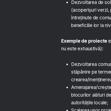
Dezvoltarea de soluț
(acoperișuri verzi,
întreținute de comu
beneficiile lor la ni
Exemple de proiecte ce
nu este exhaustivă):
Dezvoltarea comunită
stăpânire pe terme
crearea/menținerea 
Amenajarea/creșterea
blocurilor alături 
autoritățile locale;
Scalarea unor proiec