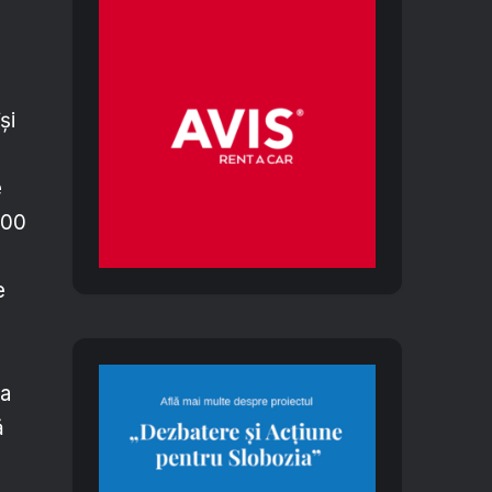
și
e
.000
e
va
ă