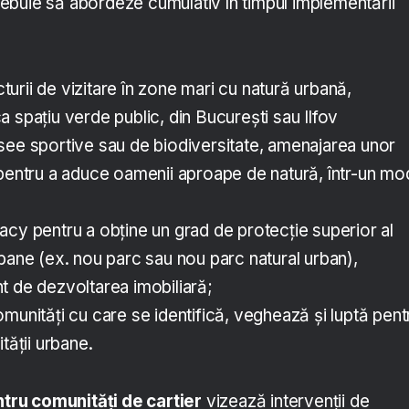
buie să abordeze cumulativ în timpul implementării
ucturii de vizitare în zone mari cu natură urbană,
 spațiu verde public, din București sau Ilfov
see sportive sau de biodiversitate, amenajarea unor
 pentru a aduce oamenii aproape de natură, într-un mo
cy pentru a obține un grad de protecție superior al
bane (ex. nou parc sau nou parc natural urban),
t de dezvoltarea imobiliară;
munități cu care se identifică, veghează și luptă pent
tății urbane.
entru comunități de cartier
vizează intervenții de