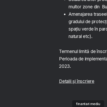
multor zone din Buc
Amenajarea traseel
gradului de protecț
spațiu verde în par
natural etc).
Termenul limită de înscr
Perioada de implementa
2023.
Detalii și înscriere
finantari mediu