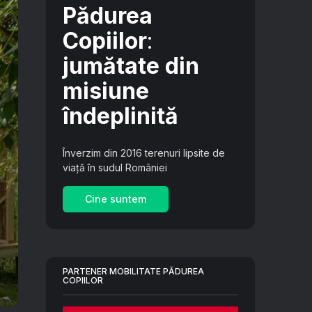
Pădurea
Copiilor
:
jumătate din
misiune
îndeplinită
Înverzim din 2016 terenuri lipsite de
viață în sudul României
Cine suntem
PARTENER MOBILITATE PĂDUREA
COPIILOR