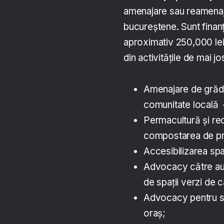
amenajare sau reamenajar
bucureștene. Sunt finanț
aproximativ 250,000 lei
din activitățile de mai jo
Amenajare de grădin
comunitate locală –
Permacultură și re
compostarea de pr
Accesibilizarea spaț
Advocacy către aut
de spații verzi de c
Advocacy pentru sc
oraș;