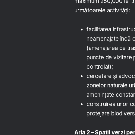
maximum 250,000 lei tre
următoarele activități:
facilitarea infrastr
neamenajate încă ca
(amenajarea de tra
puncte de vizitare
controlat);
cercetare și advoca
zonelor naturale ur
amenințate constan
construirea unor co
protejare biodiversi
Aria 2 – Spații verzi p