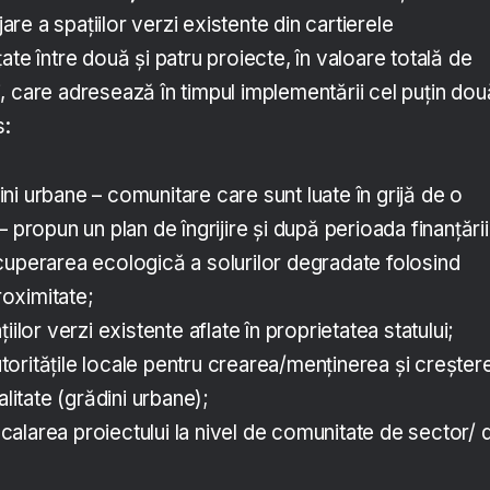
e a spațiilor verzi existente din cartierele
ate între două și patru proiecte, în valoare totală de
, care adresează în timpul implementării cel puțin dou
s:
i urbane – comunitare care sunt luate în grijă de o
 propun un plan de îngrijire și după perioada finanțări
cuperarea ecologică a solurilor degradate folosind
oximitate;
iilor verzi existente aflate în proprietatea statului;
oritățile locale pentru crearea/menținerea și creșter
alitate (grădini urbane);
alarea proiectului la nivel de comunitate de sector/ 