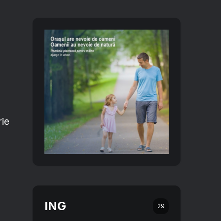
rie
ING
29