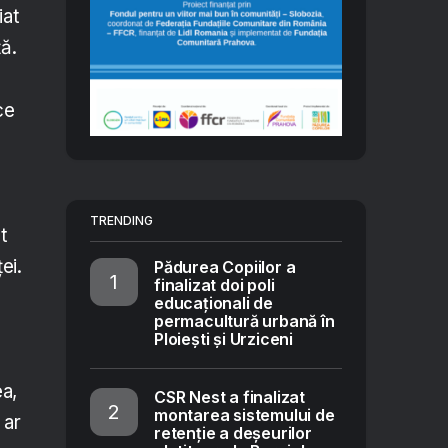
iat
ță.
ce
TRENDING
t
ei.
Pădurea Copiilor a
finalizat doi poli
educaționali de
permacultură urbană în
Ploiești și Urziceni
ea,
CSR Nest a finalizat
montarea sistemului de
 ar
retenție a deșeurilor