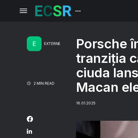
Porsche î
E
EXTERNE
tranziția c
ciuda lans
Macan ele
2 MIN READ
16.01.2025