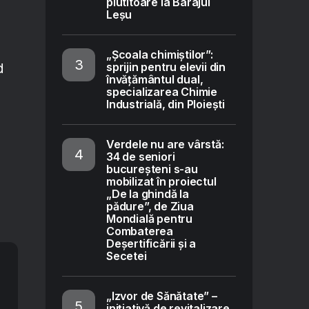
plutitoare la Barajul
Leșu
„Școala chimiștilor”:
sprijin pentru elevii din
d
învățământul dual,
specializarea Chimie
Industrială, din Ploiești
Verdele nu are vârstă:
34 de seniori
bucureșteni s-au
mobilizat în proiectul
„De la ghindă la
pădure”, de Ziua
Mondială pentru
Combaterea
Deșertificării și a
Secetei
„Izvor de Sănătate” –
inițiativă de revitalizare