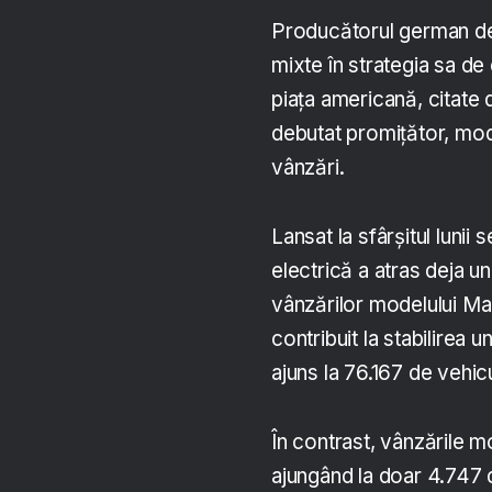
Producătorul german de
mixte în strategia sa de
piața americană, citate
debutat promițător, mode
vânzări.
Lansat la sfârșitul lun
electrică a atras deja un
vânzărilor modelului Ma
contribuit la stabilirea
ajuns la 76.167 de vehic
În contrast, vânzările 
ajungând la doar 4.747 d