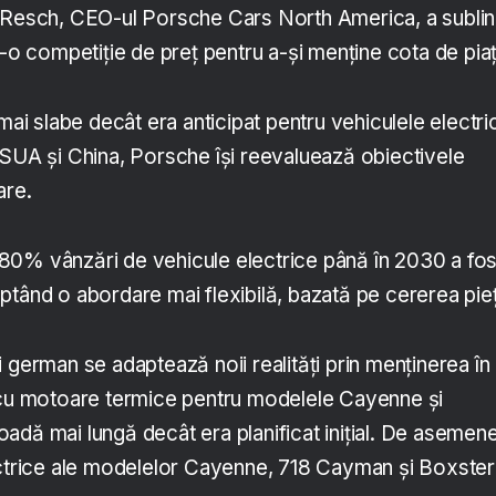
 Resch, CEO-ul Porsche Cars North America, a sublin
r-o competiție de preț pentru a-și menține cota de pia
 mai slabe decât era anticipat pentru vehiculele electri
 SUA și China, Porsche își reevaluează obiectivele
are.
ge 80% vânzări de vehicule electrice până în 2030 a fos
ptând o abordare mai flexibilă, bazată pe cererea pieț
 german se adaptează noii realități prin menținerea în
 cu motoare termice pentru modelele Cayenne și
adă mai lungă decât era planificat inițial. De asemen
ectrice ale modelelor Cayenne, 718 Cayman și Boxster