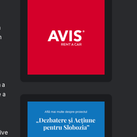
a
n
 a
e a
tive