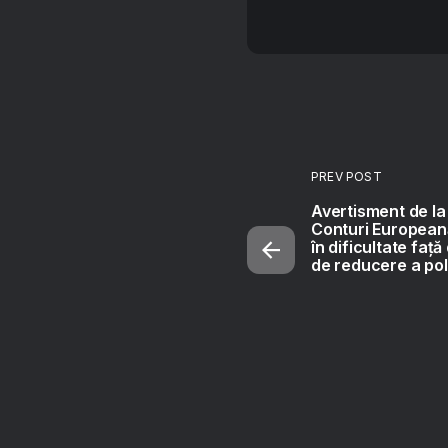
PREV POST
Avertisment de la
Conturi European
în dificultate față
de reducere a pol