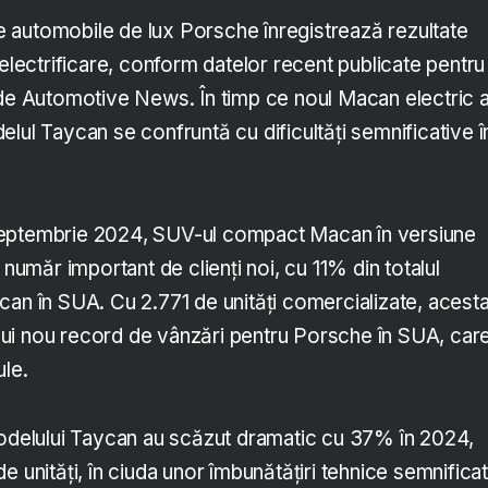
 automobile de lux Porsche înregistrează rezultate
 electrificare, conform datelor recent publicate pentru
 de Automotive News. În timp ce noul Macan electric 
lul Taycan se confruntă cu dificultăți semnificative î
ii septembrie 2024, SUV-ul compact Macan în versiune
 număr important de clienți noi, cu 11% din totalul
can în SUA. Cu 2.771 de unități comercializate, acesta
 unui nou record de vânzări pentru Porsche în SUA, car
ule.
modelului Taycan au scăzut dramatic cu 37% în 2024,
e unități, în ciuda unor îmbunătățiri tehnice semnifica