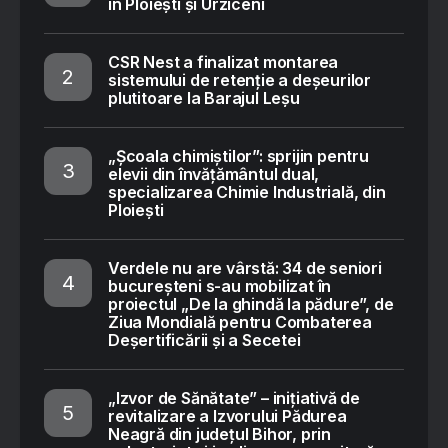
în Ploiești și Urziceni
CSR Nest a finalizat montarea
sistemului de retenție a deșeurilor
plutitoare la Barajul Leșu
„Școala chimiștilor”: sprijin pentru
elevii din învățământul dual,
specializarea Chimie Industrială, din
Ploiești
Verdele nu are vârstă: 34 de seniori
bucureșteni s-au mobilizat în
proiectul „De la ghindă la pădure”, de
Ziua Mondială pentru Combaterea
Deșertificării și a Secetei
„Izvor de Sănătate” – inițiativă de
revitalizare a Izvorului Pădurea
Neagră din județul Bihor, prin