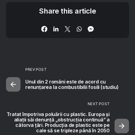
Share this article
PREV POST
Unul din 2 români este de acord cu
renunțarea la combustibilii fosili (studiu)
NEXT POST
Tratat împotriva poluării cu plastic. Europa şi
aliaţii săi denunţă „obstrucţia continuă” a
câtorva ţări. Producția de plastic este pe
cale să se tripleze până în 2050