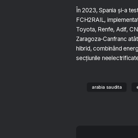
În 2023, Spania și-a test
FCH2RAIL, implementat 
Toyota, Renfe, Adif, CNH
Zaragoza-Canfranc atât în
hibrid, combinând energi
secțiunile neelectrificat
arabia saudita