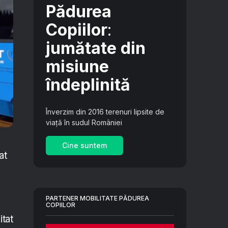
Pădurea
Copiilor
:
jumătate din
misiune
îndeplinită
Înverzim din 2016 terenuri lipsite de
viață în sudul României
Cine suntem
at
PARTENER MOBILITATE PĂDUREA
COPIILOR
itat