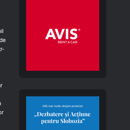
il
 de
r-
ar
n
or