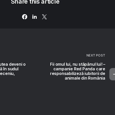
Share this article
NEXT POST
utea deveni o
Fii omul lui, nu stăpânul lui! –
 în sudul
campanie Red Panda care
deceniu,
responsabilizeză iubitorii de
animale din România