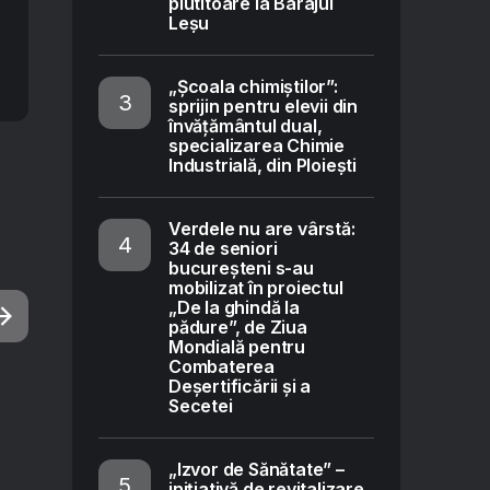
plutitoare la Barajul
Leșu
„Școala chimiștilor”:
sprijin pentru elevii din
învățământul dual,
specializarea Chimie
Industrială, din Ploiești
Verdele nu are vârstă:
34 de seniori
bucureșteni s-au
mobilizat în proiectul
„De la ghindă la
pădure”, de Ziua
Mondială pentru
Combaterea
Deșertificării și a
Secetei
„Izvor de Sănătate” –
inițiativă de revitalizare