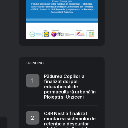
TRENDING
Pădurea Copiilor a
finalizat doi poli
educaționali de
permacultură urbană în
Ploiești și Urziceni
CSR Nest a finalizat
montarea sistemului de
retenție a deșeurilor