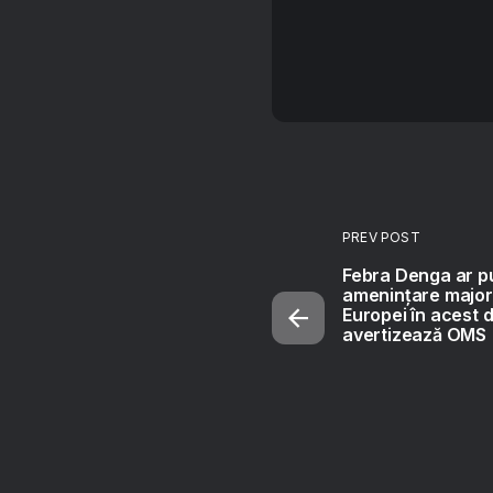
PREV POST
Febra Denga ar p
amenințare majoră
Europei în acest 
avertizează OMS