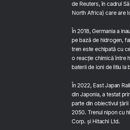
de Reuters, în cadrul 
North Africa) care are lo
În 2018, Germania a inau
pe bază de hidrogen, fa
tren este echipată cu c
o reacţie chimică între 
baterii de ioni de litiu la
În 2022, East Japan Ra
din Japonia, a testat pr
parte din obiectivul țări
2050. Trenul nipon cu h
Corp. și Hitachi Ltd.