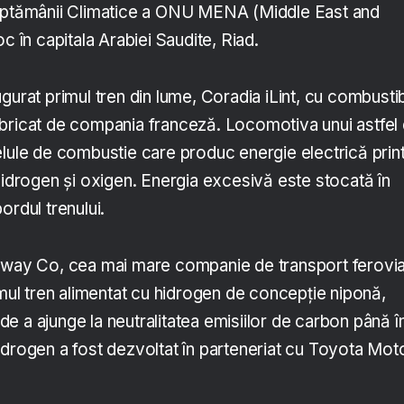
Săptămânii Climatice a ONU MENA (Middle East and
c în capitala Arabiei Saudite, Riad.
gurat primul tren din lume, Coradia iLint, cu combustib
bricat de compania franceză. Locomotiva unui astfel
elule de combustie care produc energie electrică print
hidrogen şi oxigen. Energia excesivă este stocată în
 bordul trenului.
ilway Co, cea mai mare companie de transport ferovi
imul tren alimentat cu hidrogen de concepție niponă,
i de a ajunge la neutralitatea emisiilor de carbon până î
idrogen a fost dezvoltat în parteneriat cu Toyota Mot