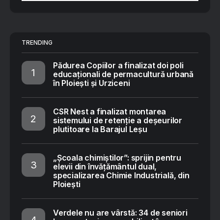
TRENDING
Pădurea Copiilor a finalizat doi poli
educaționali de permacultură urbană
în Ploiești și Urziceni
CSR Nest a finalizat montarea
sistemului de retenție a deșeurilor
plutitoare la Barajul Leșu
„Școala chimiștilor”: sprijin pentru
elevii din învățământul dual,
specializarea Chimie Industrială, din
Ploiești
Verdele nu are vârstă: 34 de seniori