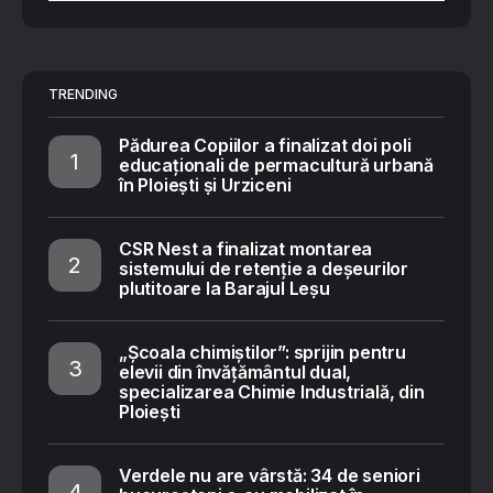
TRENDING
Pădurea Copiilor a finalizat doi poli
educaționali de permacultură urbană
în Ploiești și Urziceni
CSR Nest a finalizat montarea
sistemului de retenție a deșeurilor
plutitoare la Barajul Leșu
„Școala chimiștilor”: sprijin pentru
elevii din învățământul dual,
specializarea Chimie Industrială, din
Ploiești
Verdele nu are vârstă: 34 de seniori