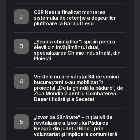
CSR Nest a finalizat montarea
sistemului de retenție a deșeurilor
plutitoare la Barajul Leșu
„Școala chimiștilor”: sprijin pentru
elevii din învățământul dual,
specializarea Chimie Industrială, din
Ploiești
Verdele nu are vârstă: 34 de seniori
bucureșteni s-au mobilizat în
proiectul „De la ghindă la pădure”, de
Ziua Mondială pentru Combaterea
Deșertificării și a Secetei
„Izvor de Sănătate” – inițiativă de
revitalizare a Izvorului Pădurea
Neagră din județul Bihor, prin
voluntariat și implicare comunitară