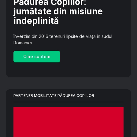
Pădurea Copiilor
:
jumătate din misiune
îndeplinită
Înverzim din 2016 terenuri lipsite de viață în sudul
României
Cine suntem
PARTENER MOBILITATE PĂDUREA COPIILOR