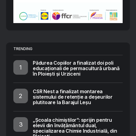
TRENDING
Pădurea Copiilor a finalizat doi poli
educaționali de permacultură urbană
în Ploiești și Urziceni
CSR Nest a finalizat montarea
sistemului de retenție a deșeurilor
plutitoare la Barajul Leșu
„Școala chimiștilor”: sprijin pentru
elevii din învățământul dual,
specializarea Chimie Industrială, din