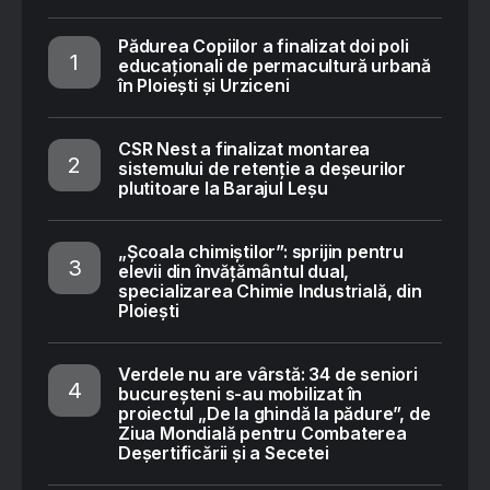
Pădurea Copiilor a finalizat doi poli
educaționali de permacultură urbană
în Ploiești și Urziceni
CSR Nest a finalizat montarea
sistemului de retenție a deșeurilor
plutitoare la Barajul Leșu
„Școala chimiștilor”: sprijin pentru
elevii din învățământul dual,
specializarea Chimie Industrială, din
Ploiești
Verdele nu are vârstă: 34 de seniori
bucureșteni s-au mobilizat în
proiectul „De la ghindă la pădure”, de
Ziua Mondială pentru Combaterea
Deșertificării și a Secetei