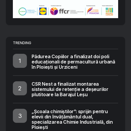
TRENDING
Pădurea Copiilor a finalizat doi poli
educaționali de permacultură urbană
în Ploiești și Urziceni
CSR Nest a finalizat montarea
sistemului de retenție a deșeurilor
plutitoare la Barajul Leșu
„Școala chimiștilor”: sprijin pentru
elevii din învățământul dual,
specializarea Chimie Industrială, din
Ploiești