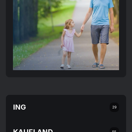
ING
29
KAUFLAND
55