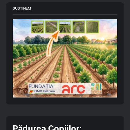
SUSȚINEM
Pădurea Copiilor
: