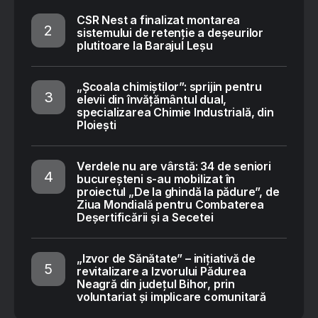
CSR Nest a finalizat montarea
sistemului de retenție a deșeurilor
plutitoare la Barajul Leșu
„Școala chimiștilor”: sprijin pentru
elevii din învățământul dual,
specializarea Chimie Industrială, din
Ploiești
Verdele nu are vârstă: 34 de seniori
bucureșteni s-au mobilizat în
proiectul „De la ghindă la pădure”, de
Ziua Mondială pentru Combaterea
Deșertificării și a Secetei
„Izvor de Sănătate” – inițiativă de
revitalizare a Izvorului Pădurea
Neagră din județul Bihor, prin
voluntariat și implicare comunitară