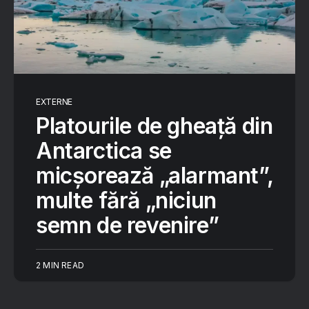
EXTERNE
Platourile de gheață din
Antarctica se
micșorează „alarmant”,
multe fără „niciun
semn de revenire”
2 MIN READ