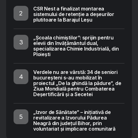
CSR Nest a finalizat montarea
sistemului de retenție a deșeurilor
plutitoare la Barajul Leșu
„Școala chimiștilor”: sprijin pentru
elevii din învățământul dual,
specializarea Chimie Industrială, din
Ploiești
Verdele nu are vârstă: 34 de seniori
bucureșteni s-au mobilizat în
proiectul „De la ghindă la pădure”, de
Ziua Mondială pentru Combaterea
Deșertificării și a Secetei
„Izvor de Sănătate” – inițiativă de
revitalizare a Izvorului Pădurea
Neagră din județul Bihor, prin
voluntariat și implicare comunitară