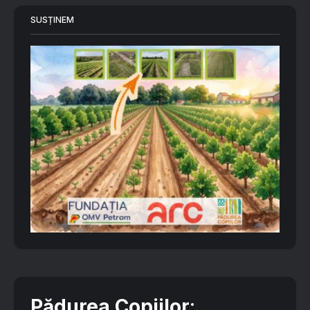
SUSȚINEM
Pădurea Copiilor
: