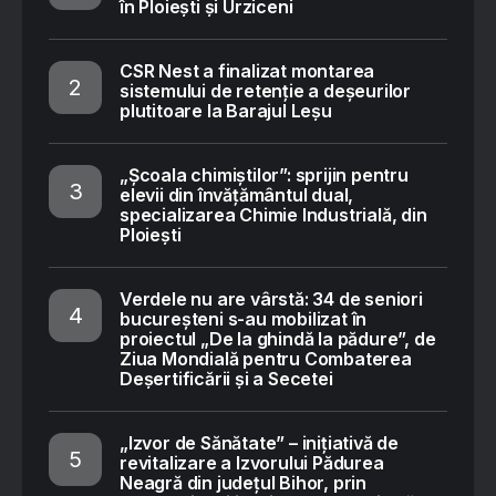
în Ploiești și Urziceni
CSR Nest a finalizat montarea
sistemului de retenție a deșeurilor
plutitoare la Barajul Leșu
„Școala chimiștilor”: sprijin pentru
elevii din învățământul dual,
specializarea Chimie Industrială, din
Ploiești
Verdele nu are vârstă: 34 de seniori
bucureșteni s-au mobilizat în
proiectul „De la ghindă la pădure”, de
Ziua Mondială pentru Combaterea
Deșertificării și a Secetei
„Izvor de Sănătate” – inițiativă de
revitalizare a Izvorului Pădurea
Neagră din județul Bihor, prin