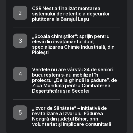
CSR Nest a finalizat montarea
sistemului de retenție a deșeurilor
plutitoare la Barajul Leșu
„Școala chimiștilor”: sprijin pentru
elevii din învățământul dual,
specializarea Chimie Industrială, din
Ploiești
Verdele nu are vârstă: 34 de seniori
bucureșteni s-au mobilizat în
proiectul „De la ghindă la pădure”, de
Ziua Mondială pentru Combaterea
Deșertificării și a Secetei
„Izvor de Sănătate” – inițiativă de
revitalizare a Izvorului Pădurea
Neagră din județul Bihor, prin
voluntariat și implicare comunitară