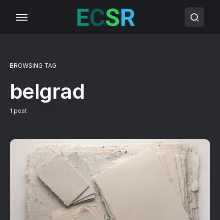
BROWSING TAG
belgrad
1 post