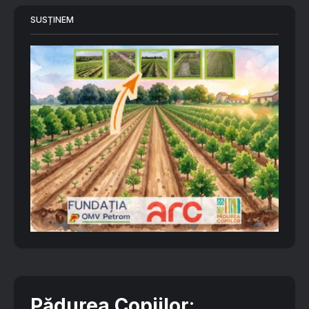
SUSȚINEM
Pădurea Copiilor
: