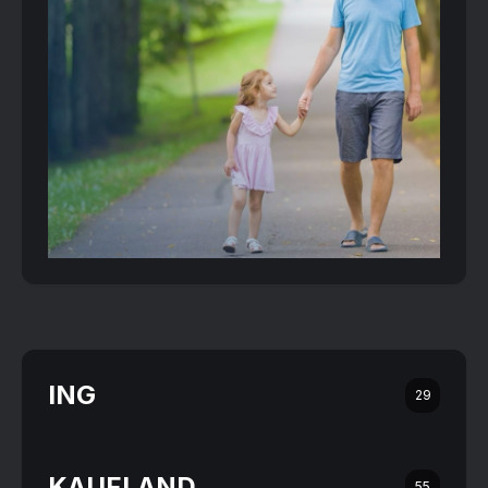
ING
29
KAUFLAND
55