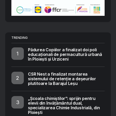
TRENDING
Pădurea Copiilor a finalizat doi poli
educaționali de permacultură urbană
în Ploiești și Urziceni
CSR Nest a finalizat montarea
sistemului de retenție a deșeurilor
plutitoare la Barajul Leșu
„Școala chimiștilor”: sprijin pentru
elevii din învățământul dual,
specializarea Chimie Industrială, din
Ploiești