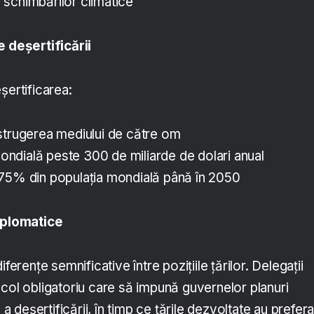
schimbărilor climatice
e deşertificării
şertificarea:
strugerea mediului de către om
dială peste 300 de miliarde de dolari anual
75% din populaţia mondială până în 2050
diplomatice
ferenţe semnificative între poziţiile ţărilor. Delegaţii
ocol obligatoriu care să impună guvernelor planuri
deşertificării, în timp ce țările dezvoltate au prefera