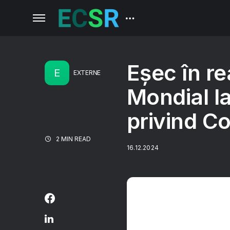
Eşec în re
E
EXTERNE
Mondial l
privind Co
2 MIN READ
16.12.2024