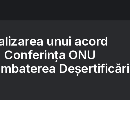
alizarea unui acord
a Conferinţa ONU
mbaterea Deşertificări