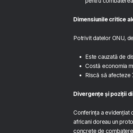
pentru combaterea 
Dimensiunile critice al
Potrivit datelor ONU, de
Este cauzată de di
Costă economia mon
Riscă să afecteze 
Divergenţe şi poziţii 
Conferinţa a evidenţiat di
africani doreau un prot
concrete de combatere a 