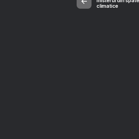
misterul din spate
climatice