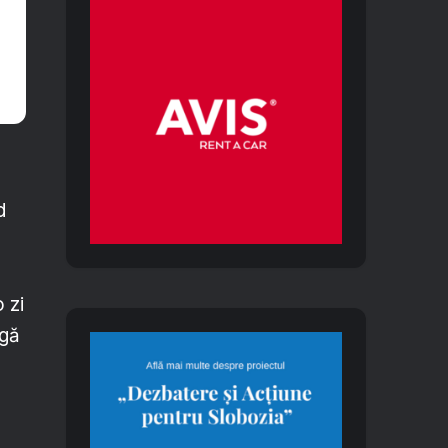
d
 zi
ngă