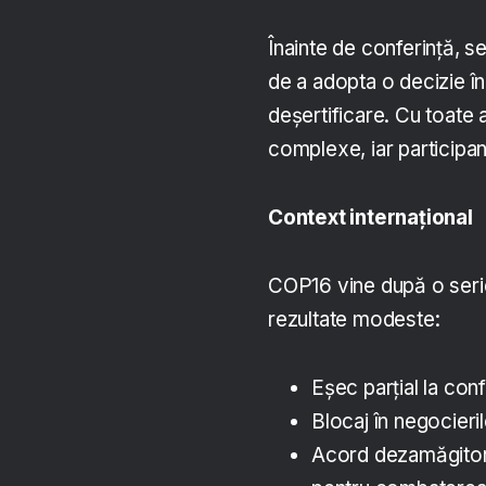
Înainte de conferinţă, s
de a adopta o decizie î
deşertificare. Cu toate 
complexe, iar participan
Context internațional
COP16 vine după o serie 
rezultate modeste:
Eşec parţial la con
Blocaj în negocieri
Acord dezamăgitor 