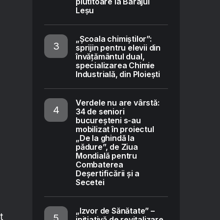
plutitoare la Barajul
Leșu
„Școala chimiștilor”:
sprijin pentru elevii din
învățământul dual,
specializarea Chimie
Industrială, din Ploiești
Verdele nu are vârstă:
34 de seniori
bucureșteni s-au
mobilizat în proiectul
„De la ghindă la
pădure”, de Ziua
Mondială pentru
Combaterea
Deșertificării și a
Secetei
„Izvor de Sănătate” –
t
inițiativă de revitalizare