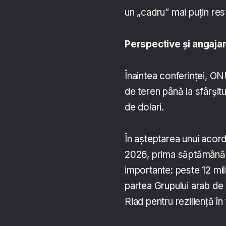
un „cadru” mai puţin rest
Perspective şi angaja
Înaintea conferinţei, O
de teren până la sfârşitul
de dolari.
În așteptarea unui acord
2026, prima săptămână 
importante: peste 12 mili
partea Grupului arab de 
Riad pentru rezilienţă în 