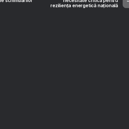
le schimbărilor
necesitate critică pentru
reziliența energetică națională