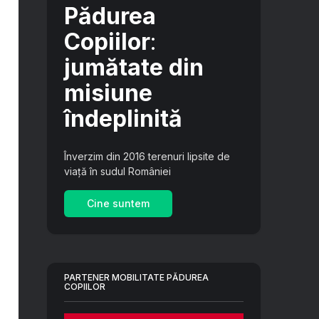
Pădurea
Copiilor
:
jumătate din
misiune
îndeplinită
Înverzim din 2016 terenuri lipsite de
viață în sudul României
Cine suntem
PARTENER MOBILITATE PĂDUREA
COPIILOR