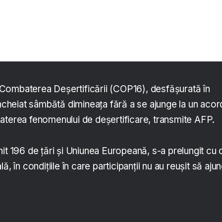
Combaterea Deşertificării (COP16), desfăşurată în
încheiat sâmbătă dimineaţa fără a se ajunge la un acor
aterea fenomenului de deşertificare, transmite AFP.
it 196 de ţări şi Uniunea Europeană, s-a prelungit cu o
ă, în condiţiile în care participanţii nu au reuşit să aju