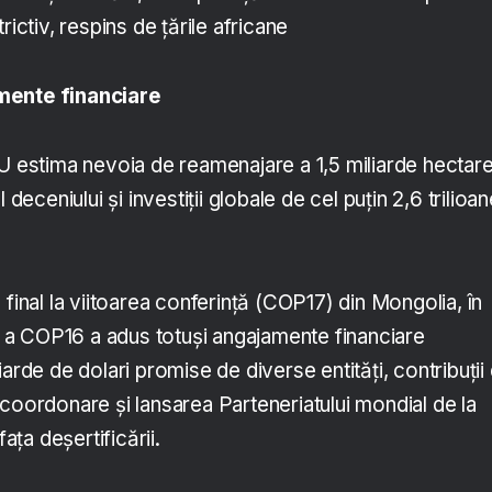
rictiv, respins de ţările africane
mente financiare
NU estima nevoia de reamenajare a 1,5 miliarde hectar
 deceniului și investiţii globale de cel puţin 2,6 trilioa
 final la viitoarea conferinţă (COP17) din Mongolia, în
a COP16 a adus totuşi angajamente financiare
arde de dolari promise de diverse entităţi, contribuţii 
coordonare și lansarea Parteneriatului mondial de la
faţa deşertificării.