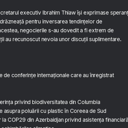
ecretarul executiv Ibrahim Thiaw îşi exprimase speran
ndrăzneaţă pentru inversarea tendinţelor de
acestea, negocierile s-au dovedit a fi extrem de
ţii au recunoscut nevoia unor discuţii suplimentare.
de conferinţe internaţionale care au înregistrat
ferinţa privind biodiversitatea din Columbia
le asupra poluării cu plastic în Coreea de Sud
la COP29 din Azerbaidjan privind asistenţa financiar