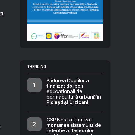
ţa
TRENDING
Pădurea Copiilor a
finalizat doi poli
educaționali de
permacultură urbană în
Ploiești și Urziceni
CSR Nest a finalizat
montarea sistemului de
ă
retenție a deșeurilor