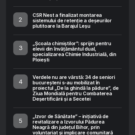
CSR Nest a finalizat montarea
sistemului de retenție a deșeurilor
plutitoare la Barajul Leșu
„Școala chimiștilor”: sprijin pentru
elevii din învățământul dual,
specializarea Chimie Industrială, din
Ploiești
Verdele nu are vârstă: 34 de seniori
bucureșteni s-au mobilizat în
proiectul „De la ghindă la pădure”, de
Ziua Mondială pentru Combaterea
Deșertificării și a Secetei
„Izvor de Sănătate” – inițiativă de
revitalizare a Izvorului Pădurea
Neagră din județul Bihor, prin
voluntariat și implicare comunitară