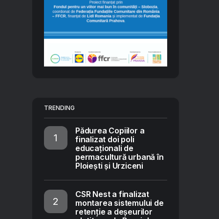
TRENDING
Pădurea Copiilor a
finalizat doi poli
educaționali de
permacultură urbană în
Ploiești și Urziceni
CSR Nest a finalizat
montarea sistemului de
retenție a deșeurilor