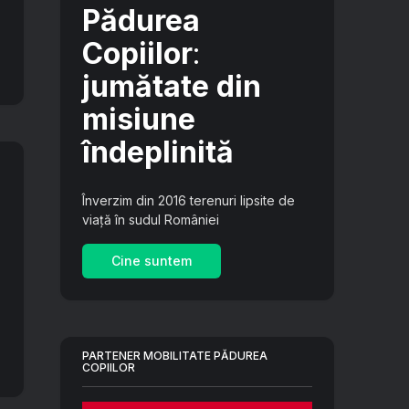
Pădurea
Copiilor
:
jumătate din
misiune
îndeplinită
Înverzim din 2016 terenuri lipsite de
viață în sudul României
Cine suntem
PARTENER MOBILITATE PĂDUREA
COPIILOR