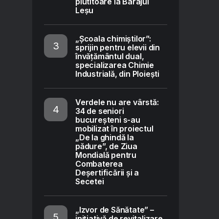
plutitoare la Barajul
Leșu
„Școala chimiștilor”:
sprijin pentru elevii din
învățământul dual,
specializarea Chimie
Industrială, din Ploiești
Verdele nu are vârstă:
34 de seniori
bucureșteni s-au
mobilizat în proiectul
„De la ghindă la
pădure”, de Ziua
Mondială pentru
Combaterea
Deșertificării și a
Secetei
„Izvor de Sănătate” –
inițiativă de revitalizare