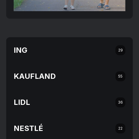
ING
29
KAUFLAND
55
LIDL
36
NESTLÉ
22