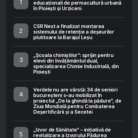
educaționali de permacultură urbană
în Ploiești și Urziceni
CSR Nest a finalizat montarea
sistemului de retenție a deșeurilor
plutitoare la Barajul Leșu
„Școala chimiștilor”: sprijin pentru
elevii din învățământul dual,
specializarea Chimie Industrială, din
Ploiești
Verdele nu are vârstă: 34 de seniori
bucureșteni s-au mobilizat în
proiectul „De la ghindă la pădure”, de
Ziua Mondială pentru Combaterea
Deșertificării și a Secetei
„Izvor de Sănătate” – inițiativă de
revitalizare a Izvorului Pădurea