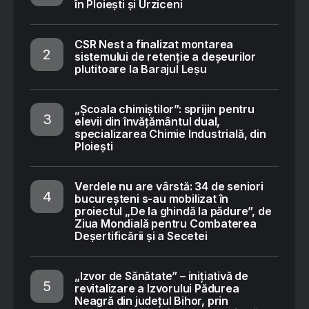
în Ploiești și Urziceni
CSR Nest a finalizat montarea
sistemului de retenție a deșeurilor
plutitoare la Barajul Leșu
„Școala chimiștilor”: sprijin pentru
elevii din învățământul dual,
specializarea Chimie Industrială, din
Ploiești
Verdele nu are vârstă: 34 de seniori
bucureșteni s-au mobilizat în
proiectul „De la ghindă la pădure”, de
Ziua Mondială pentru Combaterea
Deșertificării și a Secetei
„Izvor de Sănătate” – inițiativă de
revitalizare a Izvorului Pădurea
Neagră din județul Bihor, prin