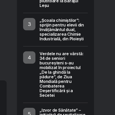
plutitoare la Barajul
Leșu
„Școala chimiștilor”:
sprijin pentru elevii din
învățământul dual,
specializarea Chimie
Industrială, din Ploiești
Verdele nu are vârstă:
34 de seniori
bucureșteni s-au
mobilizat în proiectul
„De la ghindă la
pădure”, de Ziua
Mondială pentru
Combaterea
Deșertificării și a
Secetei
„Izvor de Sănătate” –
inițiativă de revitalizare