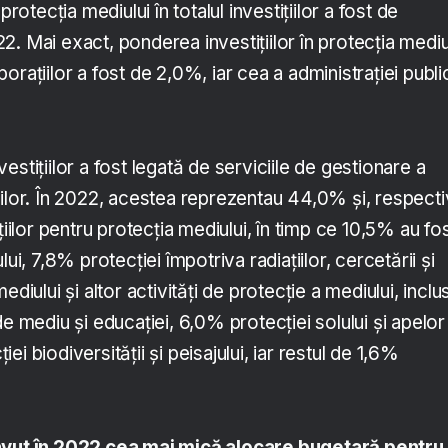
protecția mediului în totalul investițiilor a fost de
. Mai exact, ponderea investițiilor în protecția mediu
orporațiilor a fost de 2,0%, iar cea a administrației publ
stițiilor a fost legată de serviciile de gestionare a
ilor. În 2022, acestea reprezentau 44,0% și, respecti
țiilor pentru protecția mediului, în timp ce 10,5% au fo
lui, 7,8% protecției împotriva radiațiilor, cercetării și
ediului și altor activități de protecție a mediului, inclu
de mediu și educației, 6,0% protecției solului și apelor
i biodiversității și peisajului, iar restul de 1,6%
avut în 2022 cea mai mică alocare bugetară pentru