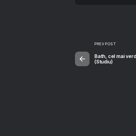
PREV POST
Bath, cel mai ver
(Studiu)