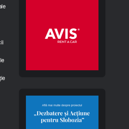
ale
ii
le
ție