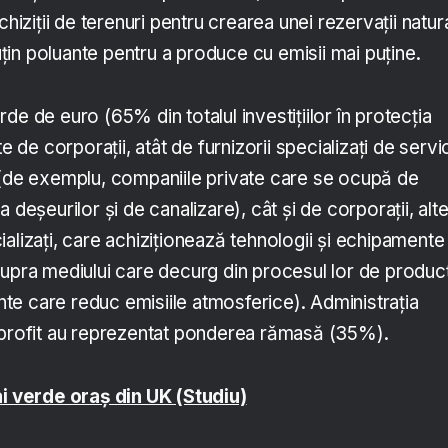
chiziții de terenuri pentru crearea unei rezervații natur
in poluante pentru a produce cu emisii mai puține.
de de euro (65% din totalul investițiilor în protecția
e de corporații, atât de furnizorii specializați de servic
 (de exemplu, companiile private care se ocupă de
 deșeurilor și de canalizare), cât și de corporații, alte
alizați, care achiziționează tehnologii și echipamente
supra mediului care decurg din procesul lor de produc
e care reduc emisiile atmosferice). Administrația
-profit au reprezentat ponderea rămasă (35%).
ai verde oraș din UK (Studiu)