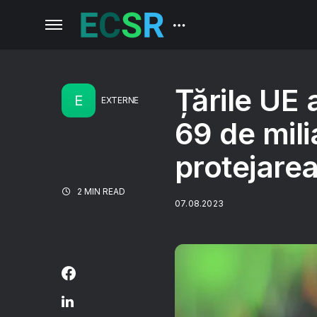
Țările UE 
E
EXTERNE
69 de mil
protejare
2 MIN READ
07.08.2023