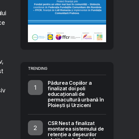
lui
ice
v,
TRENDING
st
Pădurea Copiilor a
finalizat doi poli
siv
educaționali de
permacultură urbană în
Ploiești și Urziceni
CSR Nest a finalizat
montarea sistemului de
retenție a deșeurilor