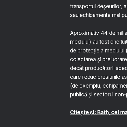
transportul deșeurilor, a
sau echipamente mai puț
Aproximativ 44 de miliar
mediului) au fost cheltuit
de protecție a mediului
colectarea și prelucrarea
decât producătorii speci
care reduc presiunile a
(de exemplu, echipament
publică și sectorul non
Citește și: Bath, cel m