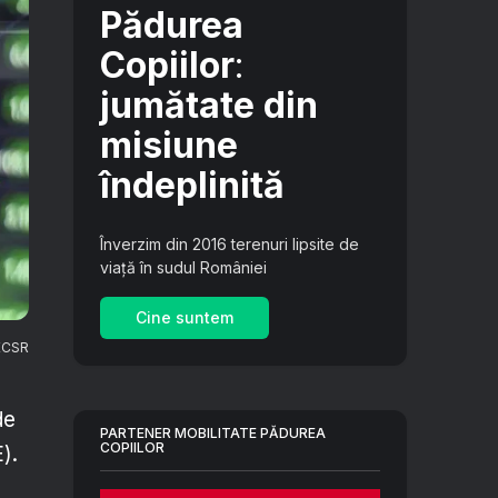
Pădurea
Copiilor
:
jumătate din
misiune
îndeplinită
Înverzim din 2016 terenuri lipsite de
viață în sudul României
Cine suntem
 ECSR
de
PARTENER MOBILITATE PĂDUREA
COPIILOR
).