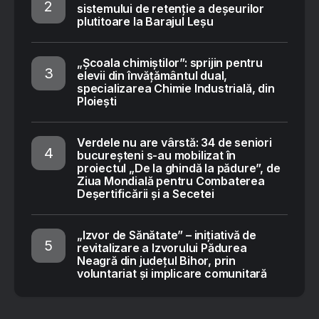
sistemului de retenție a deșeurilor
plutitoare la Barajul Leșu
„Școala chimiștilor”: sprijin pentru
elevii din învățământul dual,
specializarea Chimie Industrială, din
Ploiești
Verdele nu are vârstă: 34 de seniori
bucureșteni s-au mobilizat în
proiectul „De la ghindă la pădure”, de
Ziua Mondială pentru Combaterea
Deșertificării și a Secetei
„Izvor de Sănătate” – inițiativă de
revitalizare a Izvorului Pădurea
Neagră din județul Bihor, prin
voluntariat și implicare comunitară