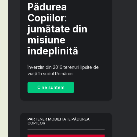
Pădurea
Copiilor
:
jumătate din
misiune
îndeplinită
Înverzim din 2016 terenuri lipsite de
viață în sudul României
Cine suntem
PARTENER MOBILITATE PĂDUREA
COPIILOR