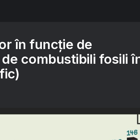
lor în funcție de
e combustibili fosili î
fic)