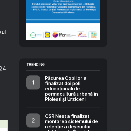
xul
TRENDING
24
Pădurea Copiilor a
finalizat doi poli
educaționali de
permacultură urbană în
Ploiești și Urziceni
CSR Nest a finalizat
montarea sistemului de
retenție a deșeurilor