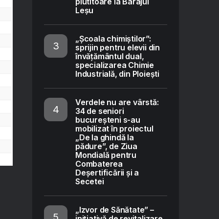
plutitoare la Barajul
Leșu
„Școala chimiștilor”:
sprijin pentru elevii din
învățământul dual,
specializarea Chimie
Industrială, din Ploiești
Verdele nu are vârstă:
34 de seniori
bucureșteni s-au
mobilizat în proiectul
„De la ghindă la
pădure”, de Ziua
Mondială pentru
Combaterea
Deșertificării și a
Secetei
l
„Izvor de Sănătate” –
inițiativă de revitalizare