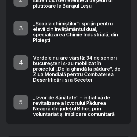
sistemului de retenție a deșeurilor
plutitoare la Barajul Leșu
„Școala chimiștilor”: sprijin pentru
elevii din învățământul dual,
specializarea Chimie Industrială, din
Ploiești
Verdele nu are vârstă: 34 de seniori
bucureșteni s-au mobilizat în
proiectul „De la ghindă la pădure”, de
Ziua Mondială pentru Combaterea
Deșertificării și a Secetei
„Izvor de Sănătate” – inițiativă de
revitalizare a Izvorului Pădurea
Neagră din județul Bihor, prin
voluntariat și implicare comunitară