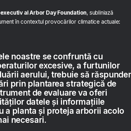
 executiv al Arbor Day Foundation
, subliniază
ument în contextul provocărilor climatice actuale:
ele noastre se confruntă cu
raturilor excesive, a furtunilor
luării aerului, trebuie să răspund
ri prin plantarea strategică de
strument de evaluare va oferi
tăților datele și informațiile
 a planta și proteja arborii acolo
ai necesari.