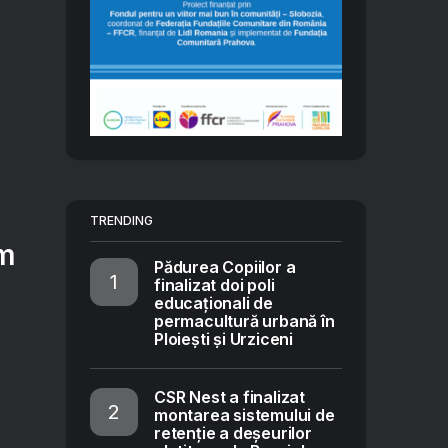
TRENDING
em
Pădurea Copiilor a
finalizat doi poli
educaționali de
permacultură urbană în
Ploiești și Urziceni
CSR Nest a finalizat
montarea sistemului de
retenție a deșeurilor