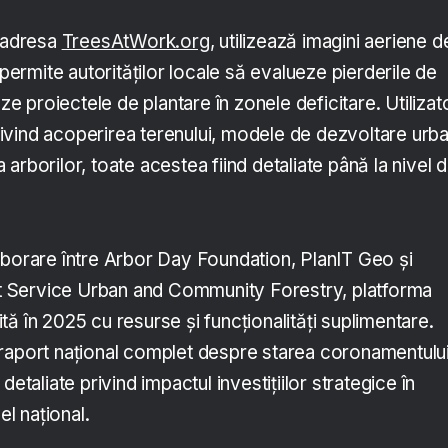
a adresa
TreesAtWork.org
, utilizează imagini aeriene d
 permite autorităților locale să evalueze pierderile de
eze proiectele de plantare în zonele deficitare. Utilizato
 privind acoperirea terenului, modele de dezvoltare urb
 a arborilor, toate acestea fiind detaliate până la nivel 
aborare între Arbor Day Foundation, PlanIT Geo și
 Service Urban and Community Forestry, platforma
ă în 2025 cu resurse și funcționalități suplimentare.
raport național complet despre starea coronamentului
detaliate privind impactul investițiilor strategice în
el național.