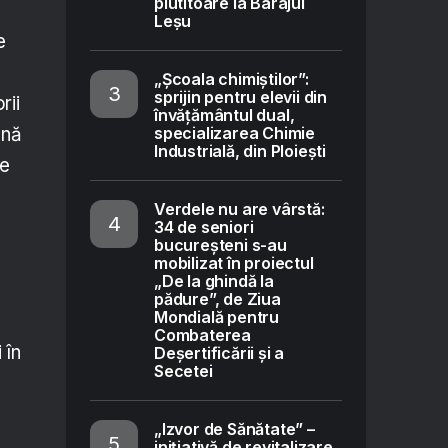
plutitoare la Barajul
Leșu
e
„Școala chimiștilor”:
sprijin pentru elevii din
rii
învățământul dual,
ană
specializarea Chimie
Industrială, din Ploiești
de
Verdele nu are vârstă:
34 de seniori
bucureșteni s-au
mobilizat în proiectul
„De la ghindă la
pădure”, de Ziua
Mondială pentru
Combaterea
 în
Deșertificării și a
Secetei
„Izvor de Sănătate” –
inițiativă de revitalizare