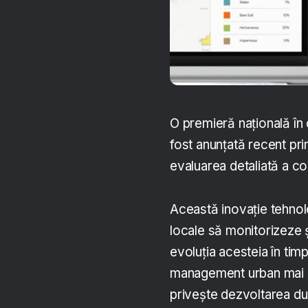
O premieră națională în 
fost anunțată recent pri
evaluarea detaliată a c
Această inovație tehnolo
locale să monitorizeze ș
evoluția acesteia în timp
management urban mai ef
privește dezvoltarea du