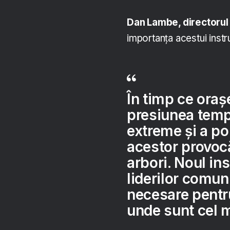
Dan Lambe, directorul
importanța acestui instr
În timp ce oraș
presiunea tempe
extreme și a po
acestor provocă
arbori. Noul in
liderilor comuni
necesare pentru
unde sunt cel m