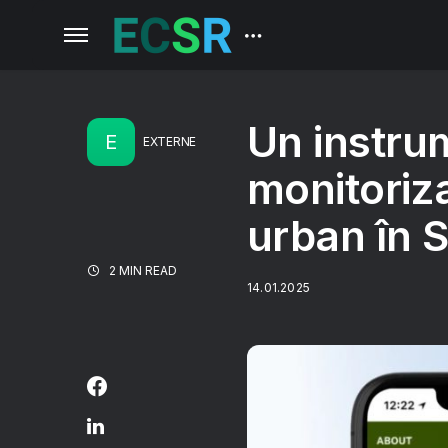
Un instru
E
EXTERNE
monitoriz
urban în S
2 MIN READ
14.01.2025