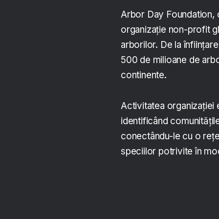
Arbor Day Foundation, or
organizație non-profit g
arborilor. De la înființar
500 de milioane de arbor
continente.
Activitatea organizației e
identificând comunitățil
conectându-le cu o rețea
speciilor potrivite în m