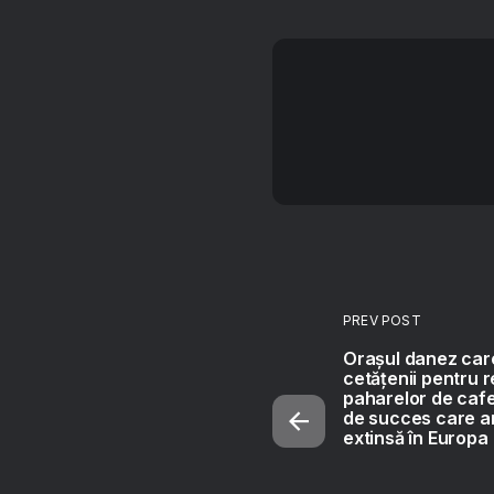
PREV POST
Orașul danez car
cetățenii pentru 
paharelor de cafea
de succes care ar
extinsă în Europa