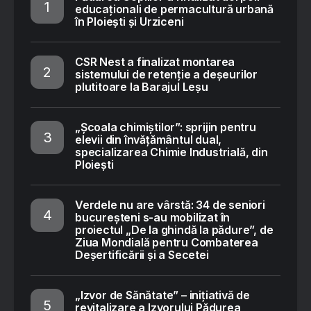
educaționali de permacultură urbană
în Ploiești și Urziceni
CSR Nest a finalizat montarea
sistemului de retenție a deșeurilor
plutitoare la Barajul Leșu
„Școala chimiștilor”: sprijin pentru
elevii din învățământul dual,
specializarea Chimie Industrială, din
Ploiești
Verdele nu are vârstă: 34 de seniori
bucureșteni s-au mobilizat în
proiectul „De la ghindă la pădure”, de
Ziua Mondială pentru Combaterea
Deșertificării și a Secetei
„Izvor de Sănătate” – inițiativă de
revitalizare a Izvorului Pădurea