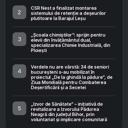
CSR Nest a finalizat montarea
sistemului de retenție a deșeurilor
plutitoare la Barajul Leșu
„Școala chimiștilor”: sprijin pentru
elevii din învățământul dual,
specializarea Chimie Industrială, din
Ploiești
Verdele nu are vârstă: 34 de seniori
bucureșteni s-au mobilizat în
proiectul „De la ghindă la pădure”, de
Ziua Mondială pentru Combaterea
Deșertificării și a Secetei
„Izvor de Sănătate” – inițiativă de
revitalizare a Izvorului Pădurea
Neagră din județul Bihor, prin
voluntariat și implicare comunitară