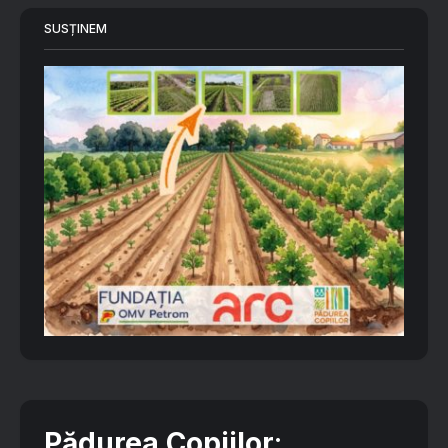
SUSȚINEM
Pădurea Copiilor
: