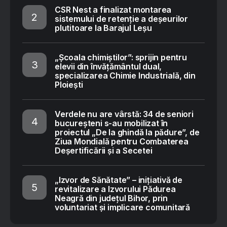
CSR Nest a finalizat montarea
sistemului de retenție a deșeurilor
plutitoare la Barajul Leșu
„Școala chimiștilor”: sprijin pentru
elevii din învățământul dual,
specializarea Chimie Industrială, din
Ploiești
Verdele nu are vârstă: 34 de seniori
bucureșteni s-au mobilizat în
proiectul „De la ghindă la pădure”, de
Ziua Mondială pentru Combaterea
Deșertificării și a Secetei
„Izvor de Sănătate” – inițiativă de
revitalizare a Izvorului Pădurea
Neagră din județul Bihor, prin
voluntariat și implicare comunitară