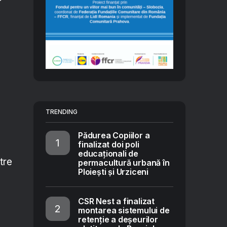
TRENDING
Pădurea Copiilor a
finalizat doi poli
educaționali de
tre
permacultură urbană în
Ploiești și Urziceni
CSR Nest a finalizat
montarea sistemului de
retenție a deșeurilor