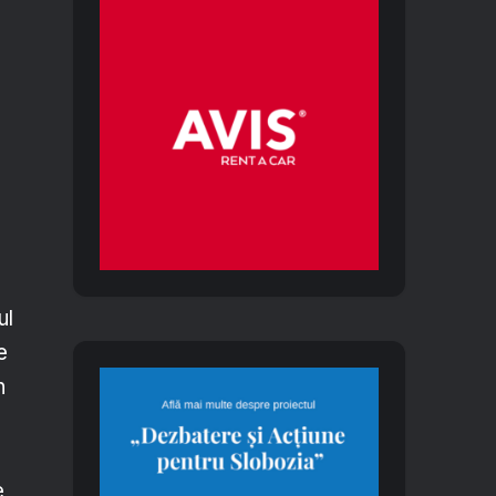
ul
e
n
e