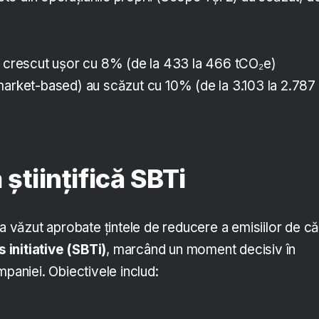
u crescut ușor cu 8% (de la 433 la 466 tCO₂e)
market-based) au scăzut cu 10% (de la 3.103 la 2.787
 științifică SBTi
-a văzut aprobate țintele de reducere a emisiilor de că
initiative (SBTi)
, marcând un moment decisiv în
mpaniei. Obiectivele includ: