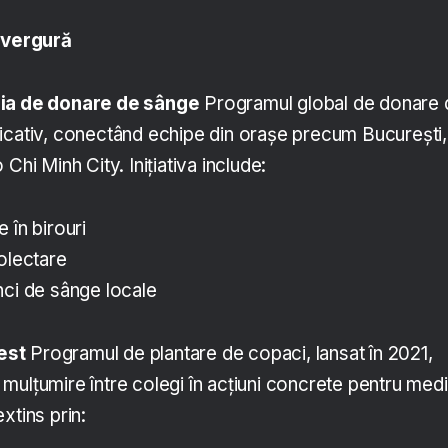
anvergură
nia de donare de sânge
Programul global de donare 
icativ, conectând echipe din orașe precum București,
Chi Minh City. Inițiativa include:
 în birouri
olectare
nci de sânge locale
est
Programul de plantare de copaci, lansat în 2021,
mulțumire între colegi în acțiuni concrete pentru medi
xtins prin: