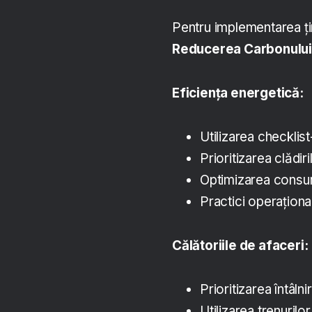
Pentru implementarea țin
Reducerea Carbonulu
Eficiența energetică:
Utilizarea checklis
Prioritizarea clădi
Optimizarea consumu
Practici operațion
Călătoriile de afaceri:
Prioritizarea întâlnir
Utilizarea trenurilo