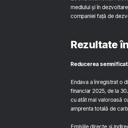
mediului și în dezvoltar
companiei față de dezvo
Rezultate î
Reducerea semnificati
Endava a înregistrat o 
financiar 2025, de la 3
cu atât mai valoroasă c
amprenta totală de car
Emisiile directe și indir