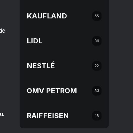
KAUFLAND
55
de
LIDL
36
NESTLÉ
22
OMV PETROM
33
u.
RAIFFEISEN
18