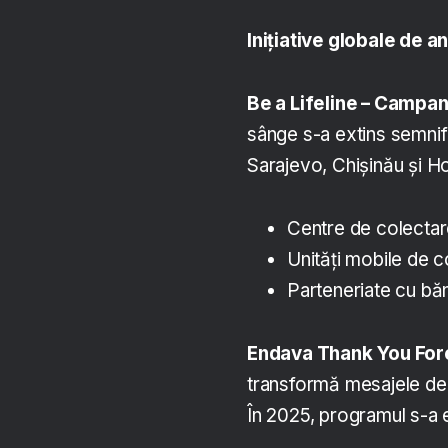
Inițiative globale de 
Be a Lifeline – Campa
sânge s-a extins semnif
Sarajevo, Chișinău și Ho 
Centre de colectare
Unități mobile de c
Parteneriate cu bă
Endava Thank You For
transformă mesajele de 
În 2025, programul s-a e