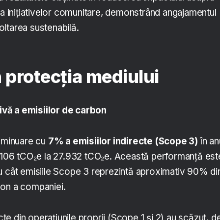
ea inițiativelor comunitare, demonstrând angajamentul
ltarea sustenabilă.
n protecția mediului
vă a emisiilor de carbon
diminuare cu
7% a emisiilor indirecte (Scope 3)
în an
0.106 tCO₂e la 27.932 tCO₂e. Această performanță est
u cât emisiile Scope 3 reprezintă aproximativ 90% di
bon a companiei.
ecte din operațiunile proprii (Scope 1 și 2) au scăzut, d