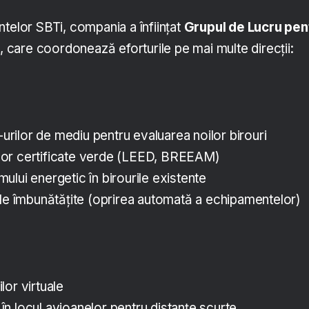
telor SBTi, compania a înființat
Grupul de Lucru pen
i
, care coordonează eforturile pe mai multe direcții:
t-urilor de mediu pentru evaluarea noilor birouri
rilor certificate verde (LEED, BREEAM)
lui energetic în birourile existente
ale îmbunătățite (oprirea automată a echipamentelor)
ilor virtuale
r în locul avioanelor pentru distanțe scurte