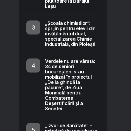
plutitoare la Barajul
Leșu
„Școala chimiștilor”:
sprijin pentru elevii din
învățământul dual,
specializarea Chimie
Industrială, din Ploiești
Verdele nu are vârstă:
34 de seniori
bucureșteni s-au
mobilizat în proiectul
„De la ghindă la
pădure”, de Ziua
Mondială pentru
Combaterea
Deșertificării și a
Secetei
„Izvor de Sănătate” –
inițiativă de revitalizare