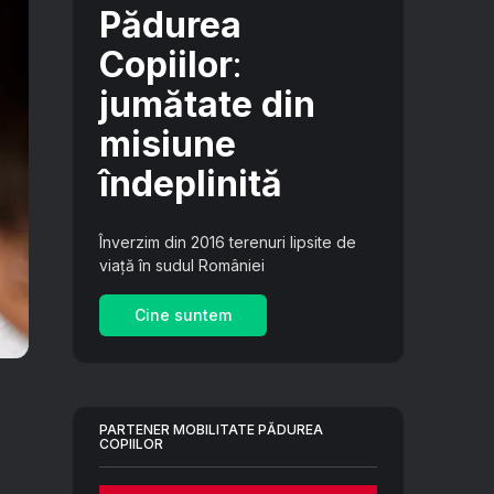
Pădurea
Copiilor
:
jumătate din
misiune
îndeplinită
Înverzim din 2016 terenuri lipsite de
viață în sudul României
Cine suntem
PARTENER MOBILITATE PĂDUREA
COPIILOR