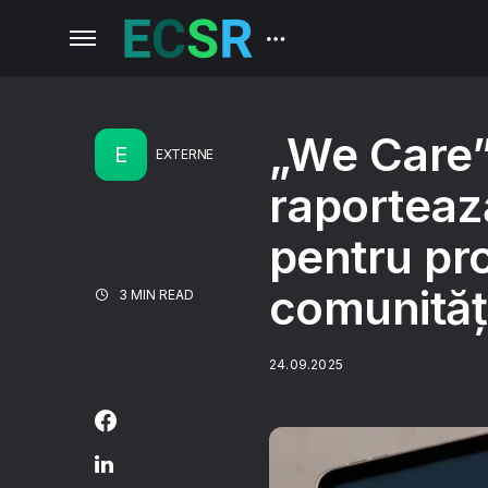
„We Care
E
EXTERNE
raporteaz
pentru pro
comunităț
3 MIN READ
24.09.2025