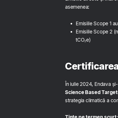
asemenea:
Emisiile Scope 1 a
Emisiile Scope 2 (
tCO₂e)
Certificarea
În iulie 2024, Endava și
Science Based Targets 
strategia climatică a co
Ținte pe termen scurt: