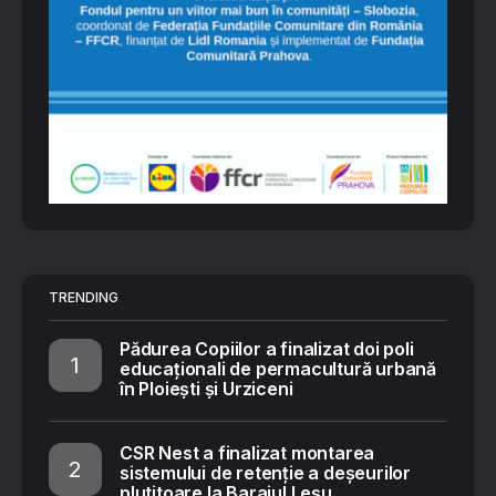
TRENDING
Pădurea Copiilor a finalizat doi poli
educaționali de permacultură urbană
în Ploiești și Urziceni
CSR Nest a finalizat montarea
sistemului de retenție a deșeurilor
plutitoare la Barajul Leșu