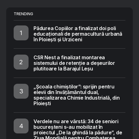
TRENDING
Pădurea Copiilor a finalizat doi poli
educaționali de permacultură urbană
în Ploiești și Urziceni
CSR Nest a finalizat montarea
sistemului de retenție a deșeurilor
plutitoare la Barajul Leșu
„Școala chimiștilor”: sprijin pentru
elevii din învățământul dual,
specializarea Chimie Industrială, din
Ploiești
Verdele nu are vârstă: 34 de seniori
bucureșteni s-au mobilizat în
proiectul „De la ghindă la pădure”, de
Ziua Mondială pentru Combaterea