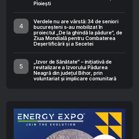
Ploiești
Verdele nu are vârstă: 34 de seniori
bucureșteni s-au mobilizat în
proiectul „De la ghindă la pădure”, de
Ziua Mondială pentru Combaterea
Deșertificării și a Secetei
„Izvor de Sănătate” – inițiativă de
revitalizare a Izvorului Pădurea
Neagră din județul Bihor, prin
voluntariat și implicare comunitară