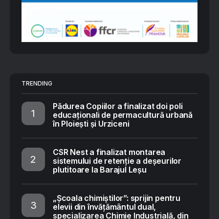
TRENDING
Pădurea Copiilor a finalizat doi poli
educaționali de permacultură urbană
în Ploiești și Urziceni
CSR Nest a finalizat montarea
sistemului de retenție a deșeurilor
plutitoare la Barajul Leșu
„Școala chimiștilor”: sprijin pentru
elevii din învățământul dual,
specializarea Chimie Industrială, din