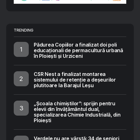
TRENDING
Pădurea Copiilor a finalizat doi poli
educaționali de permacultură urbană
în Ploiești și Urziceni
CSR Nest a finalizat montarea
sistemului de retenție a deșeurilor
plutitoare la Barajul Leșu
„Școala chimiștilor”: sprijin pentru
elevii din învățământul dual,
specializarea Chimie Industrială, din
Ploiești
Verdele nu are vârstă: 34 de seniori