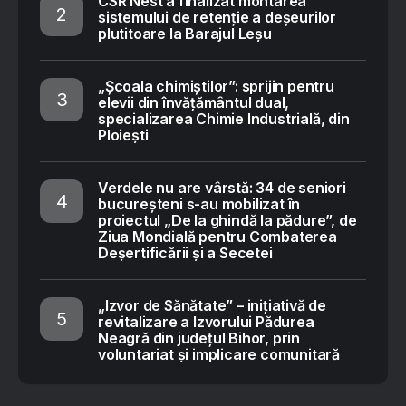
CSR Nest a finalizat montarea
sistemului de retenție a deșeurilor
plutitoare la Barajul Leșu
„Școala chimiștilor”: sprijin pentru
elevii din învățământul dual,
specializarea Chimie Industrială, din
Ploiești
Verdele nu are vârstă: 34 de seniori
bucureșteni s-au mobilizat în
proiectul „De la ghindă la pădure”, de
Ziua Mondială pentru Combaterea
Deșertificării și a Secetei
„Izvor de Sănătate” – inițiativă de
revitalizare a Izvorului Pădurea
Neagră din județul Bihor, prin
voluntariat și implicare comunitară