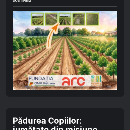
SUSȚINEM
Pădurea Copiilor
:
jumătate din misiune