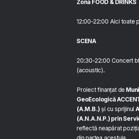
Zona FOOD & DRINKS
12:00-22:00 Aici toate 
SCENA
20:30-22:00 Concert b
(acoustic).
Proiect finanțat de
Muni
GeoEcologică ACCEN
(A.M.B.)
și cu sprijinul
A
(A.N.A.N.P.) prin Servi
reflectă neapărat poziți
din partea acestuia.