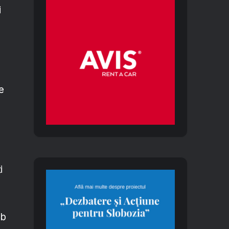
i
le
i
ub