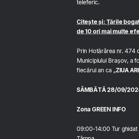
teleferic.
Citește și: Țările boga
de 10 ori mai multe ef
Prin Hotărârea nr. 474 d
Municipiului Braşov, a f
fiecărui an ca „
ZIUA AR
SÂMBĂTĂ 28/09/202
Zona GREEN INFO
09:00-14:00 Tur ghidat 
Tâmpa.