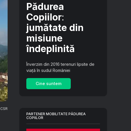
Pădurea
Copiilor
:
jumătate din
misiune
îndeplinită
Înverzim din 2016 terenuri lipsite de
viață în sudul României
Cine suntem
ECSR
PARTENER MOBILITATE PĂDUREA
COPIILOR