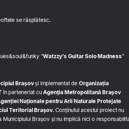
poftele se răsplătesc.
lues&soul&funky ”
Watzzy’s Guitar Solo Madness
”
cipiul Brașov
și implementat de
Organizaţia
T
în parteneriat cu
Agenția Metropolitană Brașov
genției Naționale pentru Arii Naturale Protejate
ciul Teritorial Brașov.
Conținutul acestui proiect nu
a Municipiului Brașov și nu implică nici o responsabilit