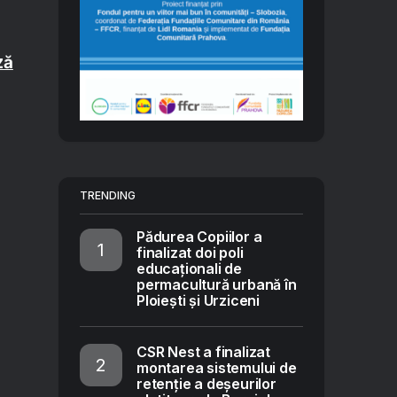
ză
TRENDING
Pădurea Copiilor a
finalizat doi poli
educaționali de
permacultură urbană în
Ploiești și Urziceni
CSR Nest a finalizat
montarea sistemului de
retenție a deșeurilor