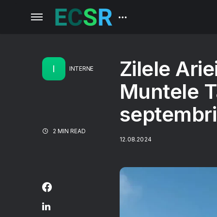
Zilele Ari
I
INTERNE
Muntele 
septembr
2 MIN READ
12.08.2024