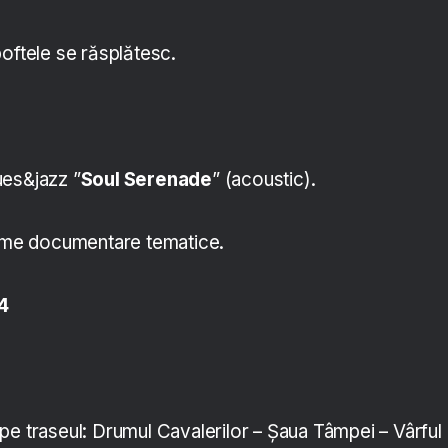
poftele se răsplătesc.
ues&jazz ”
Soul Serenade
” (acoustic).
ilme documentare tematice.
4
pe traseul: Drumul Cavalerilor – Şaua Tâmpei – Vârful