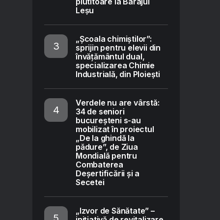
plutitoare la Barajul
Leșu
„Școala chimiștilor”:
sprijin pentru elevii din
învățământul dual,
specializarea Chimie
Industrială, din Ploiești
Verdele nu are vârstă:
34 de seniori
bucureșteni s-au
mobilizat în proiectul
„De la ghindă la
pădure”, de Ziua
Mondială pentru
Combaterea
Deșertificării și a
Secetei
„Izvor de Sănătate” –
inițiativă de revitalizare