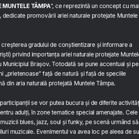
E MUNTELE TÂMPA
”, ce reprezintă un concept cu ma
e, dedicate promovării ariei naturale protejate Muntele
creșterea gradului de conștientizare și informare a
uriști) privind importanța ariei naturale protejate Munte
 Municipiul Brașov. Totodată se pune accentual și pe
i „prietenoase” faţă de natură şi faţă de speciile
ună din aria naturală protejată Muntele Tâmpa.
participanții se vor putea bucura și de diferite activităț
 pentru adulți, în zone tematice special amenajate. Cele
muzicii blues, jazz, soul și funky, pe scenă urmând să
stiluri muzicale. Evenimentul va avea loc pe aleea de s