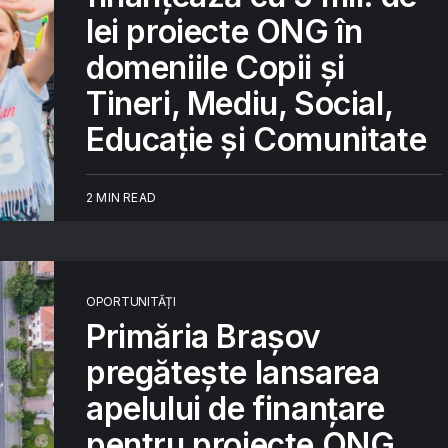
lei proiecte ONG în
domeniile Copii și
Tineri, Mediu, Social,
Educație și Comunitate
2 MIN READ
OPORTUNITĂȚI
Primăria Brașov
pregătește lansarea
apelului de finanțare
pentru proiecte ONG