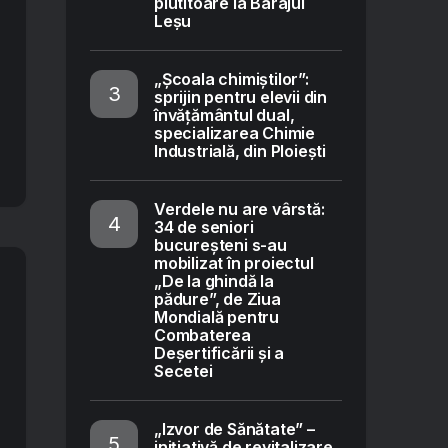
plutitoare la Barajul
Leșu
„Școala chimiștilor”:
sprijin pentru elevii din
învățământul dual,
specializarea Chimie
Industrială, din Ploiești
Verdele nu are vârstă:
34 de seniori
bucureșteni s-au
mobilizat în proiectul
„De la ghindă la
pădure”, de Ziua
Mondială pentru
Combaterea
Deșertificării și a
Secetei
„Izvor de Sănătate” –
inițiativă de revitalizare