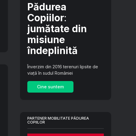
Pădurea
Copiilor
:
jumătate din
misiune
îndeplinită
Înverzim din 2016 terenuri lipsite de
viață în sudul României
Cine suntem
PARTENER MOBILITATE PĂDUREA
COPIILOR