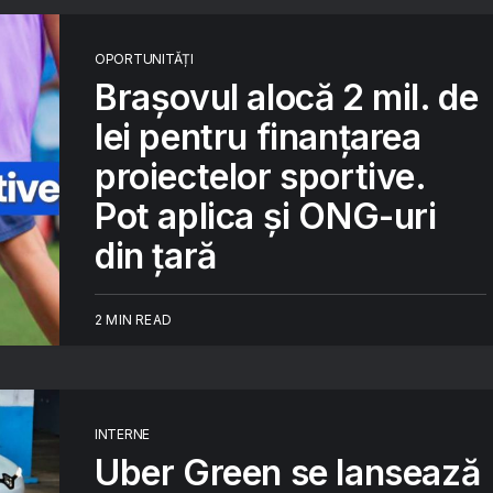
OPORTUNITĂȚI
Brașovul alocă 2 mil. de
lei pentru finanțarea
proiectelor sportive.
Pot aplica și ONG-uri
din țară
2 MIN READ
INTERNE
Uber Green se lansează