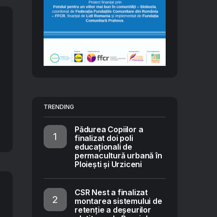
TRENDING
Pădurea Copiilor a
finalizat doi poli
educaționali de
permacultură urbană în
Ploiești și Urziceni
CSR Nest a finalizat
montarea sistemului de
retenție a deșeurilor