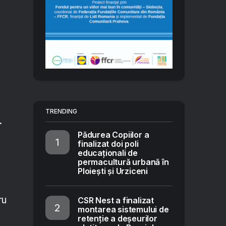
TRENDING
.
Pădurea Copiilor a
finalizat doi poli
educaționali de
permacultură urbană în
Ploiești și Urziceni
ru
CSR Nest a finalizat
montarea sistemului de
retenție a deșeurilor