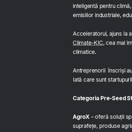
inteligentă pentru clim
emisiilor industriale, e
Acceleratorul, ajuns la 
Climate-KIC
, cea mai im
climatice.
Antreprenorii înscriși au
Iată care sunt startupuri
Categoria Pre-Seed S
AgroX
– oferă soluții s
suprafețe, produse agric