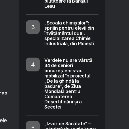
plutitoare la Barajul
Leșu
„Școala chimiștilor”:
sprijin pentru elevii din
învățământul dual,
specializarea Chimie
Industrială, din Ploiești
Verdele nu are vârstă:
34 de seniori
bucureșteni s-au
mobilizat în proiectul
„De la ghindă la
pădure”, de Ziua
Mondială pentru
area
Combaterea
Deșertificării și a
Secetei
ele
„Izvor de Sănătate” –
inițiativă de revitalizare