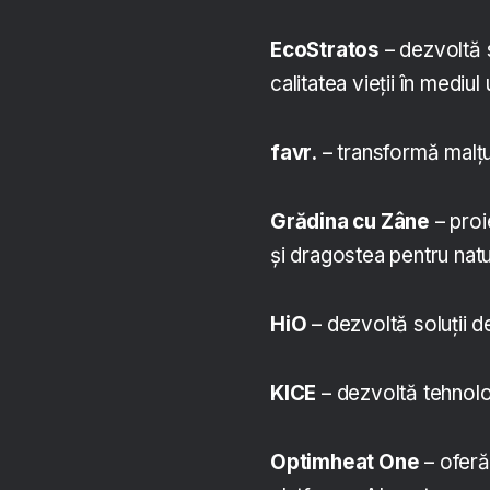
EcoStratos
– dezvoltă s
calitatea vieții în mediul
favr.
– transformă malțul
Grădina cu Zâne
– proi
și dragostea pentru natu
HiO
– dezvoltă soluții de
KICE
– dezvoltă tehnolog
Optimheat One
– oferă