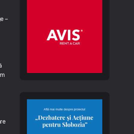
ge –
ă
ăm
are