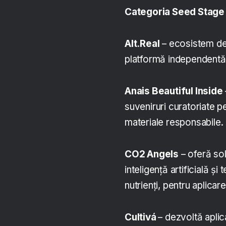
Categoria Seed Stage
Alt.Real
– ecosistem de
platformă independentă d
Anais Beautiful Inside
suveniruri curatoriate pen
materiale responsabile.
CO2 Angels
– oferă solu
inteligență artificială ș
nutrienți, pentru aplicarea
Cultivá
– dezvoltă aplic