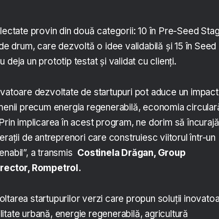
lectate provin din două categorii: 10 în Pre-Seed Sta
 de drum, care dezvoltă o idee validabilă și 15 în Seed
deja un prototip testat și validat cu clienți.
ovatoare dezvoltate de startupuri pot aduce un impact
omenii precum energia regenerabilă, economia circular
 Prin implicarea în acest program, ne dorim să încuraj
rații de antreprenori care construiesc viitorul într-un
enabil”, a transmis
Costinela Drăgan, Group
irector, Rompetrol.
tarea startupurilor verzi care propun soluții inovato
tate urbană, energie regenerabilă, agricultură