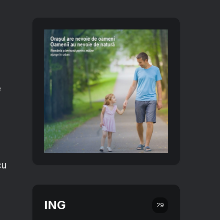
e
cu
ING
29