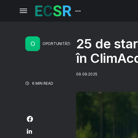
25 de star
O
OPORTUNITĂȚI
în ClimAc
09.09.2025
6 MIN READ