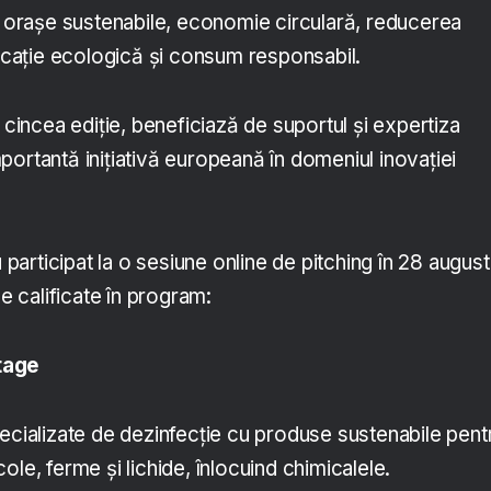
ă, orașe sustenabile, economie circulară, reducerea
ducație ecologică și consum responsabil.
a cincea ediție, beneficiază de suportul și expertiza
portantă inițiativă europeană în domeniul inovației
 participat la o sesiune online de pitching în 28 august
le calificate în program:
tage
pecializate de dezinfecție cu produse sustenabile pent
ole, ferme și lichide, înlocuind chimicalele.