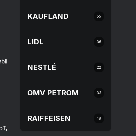
KAUFLAND
55
LIDL
36
bil
NESTLÉ
22
OMV PETROM
33
RAIFFEISEN
18
oT,