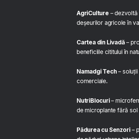
AgriCulture
– dezvoltă 
deșeurilor agricole în 
Cartea din Livadă
– pro
beneficiile cititului în nat
Namadgi Tech
– soluții
comerciale.
NutriBlocuri
– microfer
de microplante fără sol 
Pădurea cu Senzori
– p