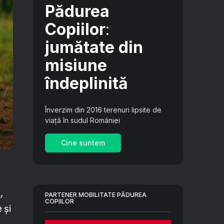
Pădurea
Copiilor
:
jumătate din
misiune
îndeplinită
Înverzim din 2016 terenuri lipsite de
viață în sudul României
Cine suntem
r
,
PARTENER MOBILITATE PĂDUREA
COPIILOR
 și