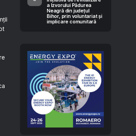
a Izvorului Pădurea
Neagră din județul
Bihor, prin voluntariat și
ții
implicare comunitară
ot
re
ca