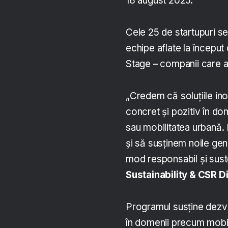
18 august 2025.
Cele 25 de startupuri se
echipe aflate la început
Stage – companii care au 
„Credem că soluțiile in
concret și pozitiv în d
sau mobilitatea urbană.
și să susținem noile gene
mod responsabil și sust
Sustainability & CSR D
Programul susține dezvol
în domenii precum mobili