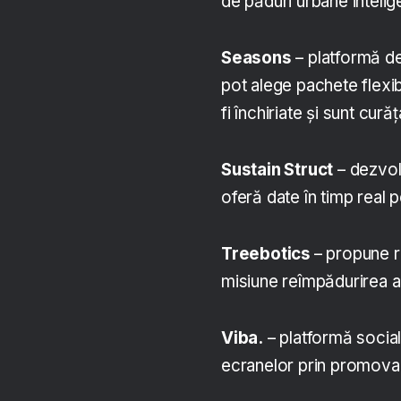
de păduri urbane intelig
Seasons
– platformă de 
pot alege pachete flexib
fi închiriate și sunt curăț
Sustain Struct
– dezvol
oferă date în timp real 
Treebotics
– propune r
misiune reîmpădurirea a
Viba.
– platformă social
ecranelor prin promovar