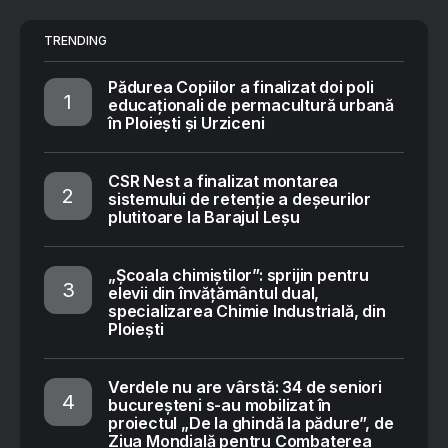
TRENDING
Pădurea Copiilor a finalizat doi poli
educaționali de permacultură urbană
în Ploiești și Urziceni
CSR Nest a finalizat montarea
sistemului de retenție a deșeurilor
plutitoare la Barajul Leșu
„Școala chimiștilor”: sprijin pentru
elevii din învățământul dual,
specializarea Chimie Industrială, din
Ploiești
Verdele nu are vârstă: 34 de seniori
bucureșteni s-au mobilizat în
proiectul „De la ghindă la pădure”, de
Ziua Mondială pentru Combaterea