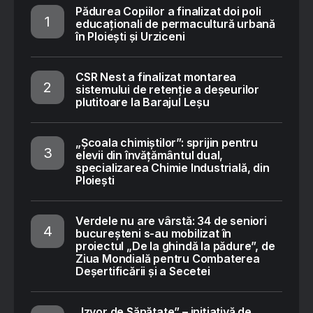
Pădurea Copiilor a finalizat doi poli
educaționali de permacultură urbană
în Ploiești și Urziceni
CSR Nest a finalizat montarea
sistemului de retenție a deșeurilor
plutitoare la Barajul Leșu
„Școala chimiștilor”: sprijin pentru
elevii din învățământul dual,
specializarea Chimie Industrială, din
Ploiești
Verdele nu are vârstă: 34 de seniori
bucureșteni s-au mobilizat în
proiectul „De la ghindă la pădure”, de
Ziua Mondială pentru Combaterea
Deșertificării și a Secetei
„Izvor de Sănătate” – inițiativă de