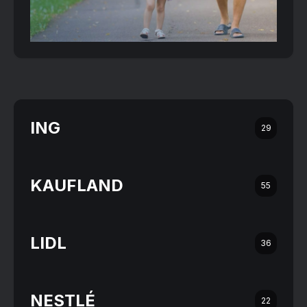
ING
29
KAUFLAND
55
LIDL
36
NESTLÉ
22