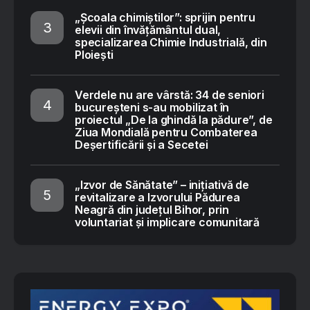
„Școala chimiștilor”: sprijin pentru
elevii din învățământul dual,
specializarea Chimie Industrială, din
Ploiești
Verdele nu are vârstă: 34 de seniori
bucureșteni s-au mobilizat în
proiectul „De la ghindă la pădure”, de
Ziua Mondială pentru Combaterea
Deșertificării și a Secetei
„Izvor de Sănătate” – inițiativă de
revitalizare a Izvorului Pădurea
Neagră din județul Bihor, prin
voluntariat și implicare comunitară