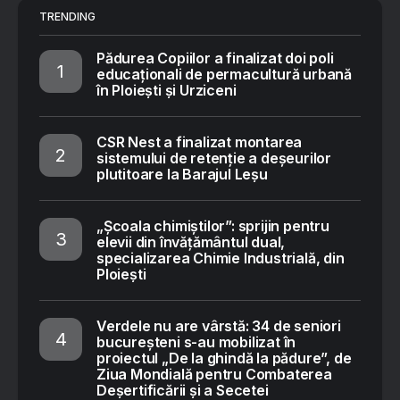
TRENDING
Pădurea Copiilor a finalizat doi poli
educaționali de permacultură urbană
în Ploiești și Urziceni
CSR Nest a finalizat montarea
sistemului de retenție a deșeurilor
plutitoare la Barajul Leșu
„Școala chimiștilor”: sprijin pentru
elevii din învățământul dual,
specializarea Chimie Industrială, din
Ploiești
Verdele nu are vârstă: 34 de seniori
bucureșteni s-au mobilizat în
proiectul „De la ghindă la pădure”, de
Ziua Mondială pentru Combaterea
Deșertificării și a Secetei