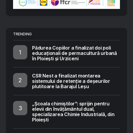
TRENDING
Pădurea Copiilor a finalizat doi poli
educaționali de permacultură urbană
în Ploiești și Urziceni
CSR Nest a finalizat montarea
sistemului de retenție a deșeurilor
plutitoare la Barajul Leșu
„Școala chimiștilor”: sprijin pentru
elevii din învățământul dual,
specializarea Chimie Industrială, din
Ploiești