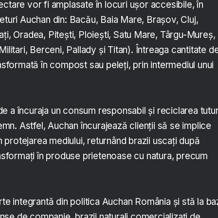
ctare vor fi amplasate în locuri ușor accesibile, în
eturi Auchan din: Bacău, Baia Mare, Brașov, Cluj,
ți, Oradea, Pitești, Ploiești, Satu Mare, Târgu-Mureș,
ilitari, Berceni, Pallady și Titan). Întreaga cantitate d
ansformată în compost sau peleți, prin intermediul unui
e a încuraja un consum responsabil și reciclarea tutu
lemn. Astfel, Auchan încurajează clienții să se implice
în protejarea mediului, returnând brazii uscați după
ansformați în produse prietenoase cu natura, precum
rte integrantă din politica Auchan România și stă la ba
rinse de companie, brazii naturali comercializați de