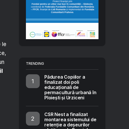
 le
ce,
un
TRENDING
il
Pădurea Copiilor a
finalizat doi poli
educaționali de
permacultură urbană în
Ploiești și Urziceni
CSR Nest a finalizat
montarea sistemului de
retenție a deșeurilor