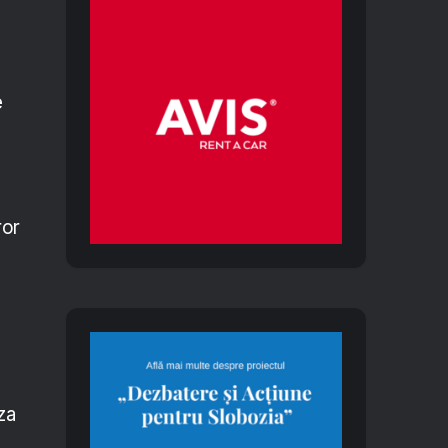
e
ror
za