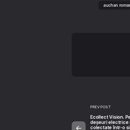
auchan roma
PREV POST
Ecollect Vision. P
deșeuri electrice 
colectate într-o s