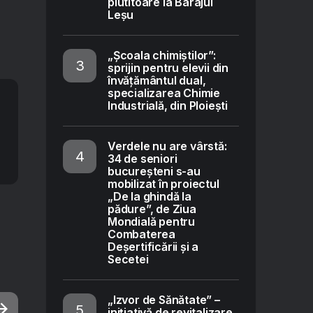
plutitoare la Barajul
Leșu
„Școala chimiștilor”:
sprijin pentru elevii din
învățământul dual,
specializarea Chimie
Industrială, din Ploiești
Verdele nu are vârstă:
34 de seniori
bucureșteni s-au
mobilizat în proiectul
„De la ghindă la
pădure”, de Ziua
Mondială pentru
Combaterea
Deșertificării și a
Secetei
„Izvor de Sănătate” –
inițiativă de revitalizare