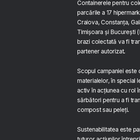
Containerele pentru cole
parcările a 17 hipermark
Craiova, Constanța, Gala
Timișoara și București (M
brazi colectată va fi tr
partener autorizat.
Scopul campaniei este d
materialelor, în special 
activ în acțiunea cu rol 
sărbători pentru a fi tr
compost sau peleți.
Sustenabilitatea este pa
tuturor acțiunilor întrep