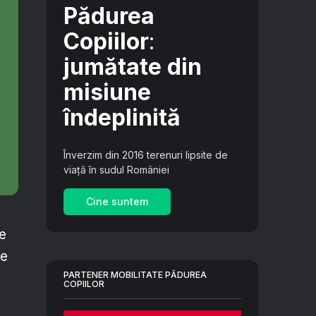
Pădurea
Copiilor
:
jumătate din
misiune
îndeplinită
Înverzim din 2016 terenuri lipsite de
viață în sudul României
Cine suntem
de
ie
PARTENER MOBILITATE PĂDUREA
COPIILOR