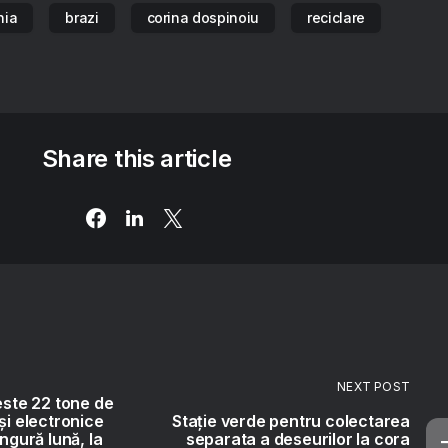
nia
brazi
corina dospinoiu
reciclare
Share this article
NEXT POST
este 22 tone de
și electronice
Stație verde pentru colectarea
ingură lună, la
separata a deseurilor la cora