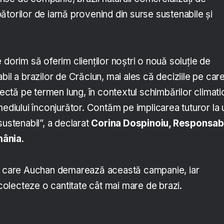
torilor de iarnă provenind din surse sustenabile și
 dorim să oferim clienților noștri o nouă soluție de
bil a brazilor de Crăciun, mai ales că deciziile pe care
flectă pe termen lung, în contextul schimbărilor climati
mediului înconjurător. Contăm pe implicarea tuturor la 
sustenabil”, a declarat
Corina Dospinoiu, Responsab
mânia
.
în care Auchan demarează această campanie, iar
ă colecteze o cantitate cât mai mare de brazi.