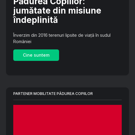
Pădurea Copiilor
:
jumătate din misiune
îndeplinită
Înverzim din 2016 terenuri lipsite de viață în sudul
României
Cine suntem
PARTENER MOBILITATE PĂDUREA COPIILOR