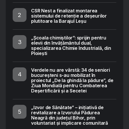
CSR Nest a finalizat montarea
sistemului de retenție a deșeurilor
plutitoare la Barajul Leșu
„Școala chimiștilor”: sprijin pentru
elevii din învățământul dual,
specializarea Chimie Industrială, din
Ploiești
Verdele nu are vârstă: 34 de seniori
bucureșteni s-au mobilizat în
proiectul „De la ghindă la pădure”, de
Ziua Mondială pentru Combaterea
Deșertificării și a Secetei
„Izvor de Sănătate” – inițiativă de
revitalizare a Izvorului Pădurea
Neagră din județul Bihor, prin
voluntariat și implicare comunitară