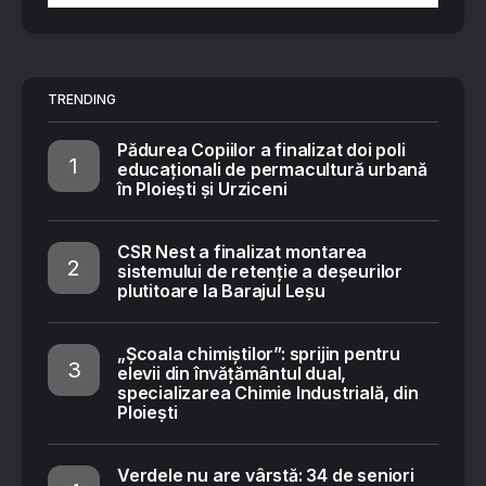
TRENDING
Pădurea Copiilor a finalizat doi poli
educaționali de permacultură urbană
în Ploiești și Urziceni
CSR Nest a finalizat montarea
sistemului de retenție a deșeurilor
plutitoare la Barajul Leșu
„Școala chimiștilor”: sprijin pentru
elevii din învățământul dual,
specializarea Chimie Industrială, din
Ploiești
Verdele nu are vârstă: 34 de seniori