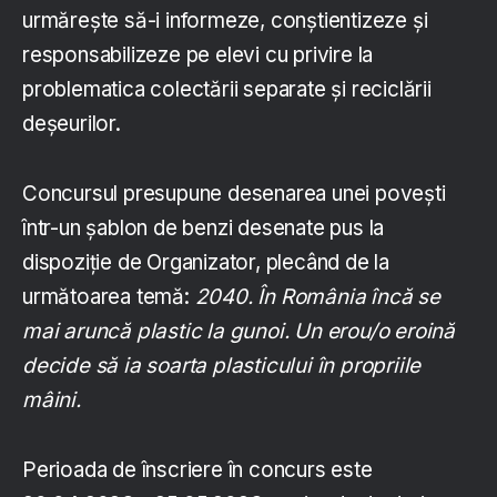
urmărește să-i informeze, conștientizeze și
responsabilizeze pe elevi cu privire la
problematica colectării separate și reciclării
deșeurilor.
Concursul presupune desenarea unei poveşti
într-un şablon de benzi desenate pus la
dispoziție de Organizator, plecând de la
următoarea temă:
2040. În România înc
ă se
mai arunc
ă plastic la gunoi. Un erou/o eroin
ă
decide s
ă ia soarta plasticului în propriile
mâini.
Perioada de înscriere în concurs este